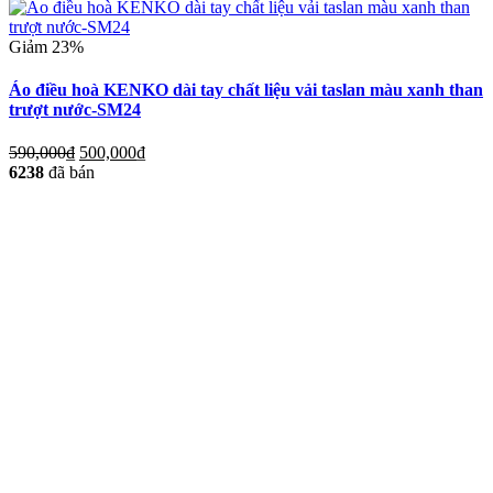
Giảm 23%
Áo điều hoà KENKO dài tay chất liệu vải taslan màu xanh than
trượt nước-SM24
590,000
₫
500,000
₫
6238
đã bán