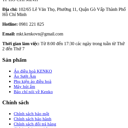
Địa chỉ:
102/65 Lê Văn Thọ, Phường 11, Quận Gò Vấp Thành Phố
Hồ Chí Minh
Hotline:
0981 221 825
Email:
mkt.kenkovn@gmail.com
Thời gian làm việc:
Từ 8:00 đến 17:30 các ngày trong tuần từ Thứ
2 đến Thứ 7
Sản phẩm
Áo điều hoà KENKO
Áo Sưởi Ấm
Phụ kiện áo điều hoà
Máy hút ẩm
Báo chí nói về Kenko
Chính sách
Chính sách bảo mật
Chính sách bảo hành
Chính sách đổi trả hàng