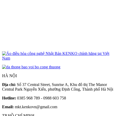
Á
t
5
5
HÀ NỘI
Địa chỉ:
Số 37 Central Street, Sunrise A, Khu đô thị The Manor
Central Park Nguyễn Xiển, phường Định Công, Thành phố Hà Nội
Hotline:
0385 968 789 - 0988 603 758
Email:
mkt.kenkovn@gmail.com
TP HỒ CHÍ MINH