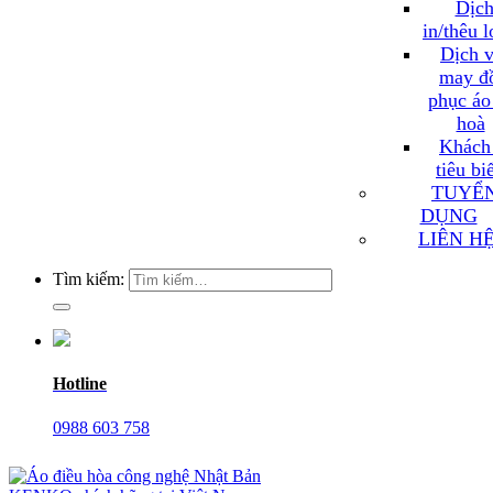
Dịch
in/thêu 
Dịch v
may đ
phục áo
hoà
Khách
tiêu bi
TUYỂ
DỤNG
LIÊN H
Tìm kiếm:
Hotline
0988 603 758