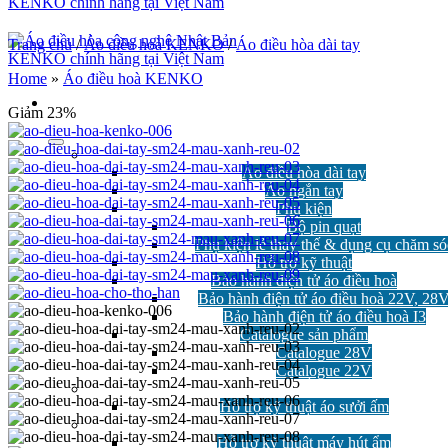
Trang chủ
/
Áo điều hoà KENKO
/
Áo điều hòa dài tay
Home
»
Áo điều hoà KENKO
Giảm 23%
Áo điều hòa
Áo điều hòa dài tay
Áo ngắn tay
Phụ kiện
Bộ pin quạt
Phụ kiện lẻ thay thế & dụng cụ chăm só
Hỗ trợ kỹ thuật
Bảo hành điện tử áo điều hoà
Bảo hành điện tử áo điều hoà 22V, 28
Bảo hành điện tử áo điều hoà I3
Catalogue sản phẩm
Catalogue 28V
Catalogue 22V
Áo Sưởi Ấm
Hỗ trợ kỹ thuật áo sưởi ấm
Máy hút ẩm
Hỗ trợ kỹ thuật máy hút ẩm