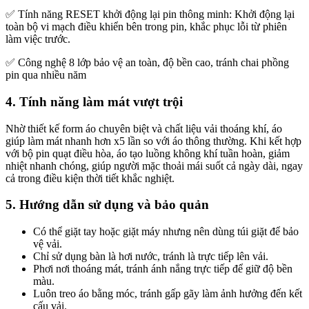
✅ Tính năng RESET khởi động lại pin thông minh: Khởi động lại
toàn bộ vi mạch điều khiển bên trong pin, khắc phục lỗi từ phiên
làm việc trước.
✅ Công nghệ 8 lớp bảo vệ an toàn, độ bền cao, tránh chai phồng
pin qua nhiều năm
4. Tính năng làm mát vượt trội
Nhờ thiết kế form áo chuyên biệt và chất liệu vải thoáng khí, áo
giúp làm mát nhanh hơn x5 lần so với áo thông thường. Khi kết hợp
với bộ pin quạt điều hòa, áo tạo luồng không khí tuần hoàn, giảm
nhiệt nhanh chóng, giúp người mặc thoải mái suốt cả ngày dài, ngay
cả trong điều kiện thời tiết khắc nghiệt.
5. Hướng dẫn sử dụng và bảo quản
Có thể giặt tay hoặc giặt máy nhưng nên dùng túi giặt để bảo
vệ vải.
Chỉ sử dụng bàn là hơi nước, tránh là trực tiếp lên vải.
Phơi nơi thoáng mát, tránh ánh nắng trực tiếp để giữ độ bền
màu.
Luôn treo áo bằng móc, tránh gấp gãy làm ảnh hưởng đến kết
cấu vải.