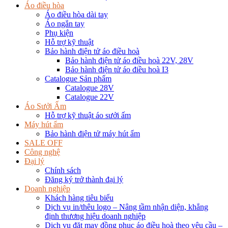
Áo điều hòa
Áo điều hòa dài tay
Áo ngắn tay
Phụ kiện
Hỗ trợ kỹ thuật
Bảo hành điện tử áo điều hoà
Bảo hành điện tử áo điều hoà 22V, 28V
Bảo hành điện tử áo điều hoà I3
Catalogue Sản phẩm
Catalogue 28V
Catalogue 22V
Áo Sưởi Ấm
Hỗ trợ kỹ thuật áo sưởi ấm
Máy hút ẩm
Bảo hành điện tử máy hút ẩm
SALE OFF
Công nghệ
Đại lý
Chính sách
Đăng ký trở thành đại lý
Doanh nghiệp
Khách hàng tiêu biểu
Dịch vụ in/thêu logo – Nâng tầm nhận diện, khẳng
định thương hiệu doanh nghiệp
Dịch vụ đặt may đồng phục áo điều hoà theo yêu cầu –