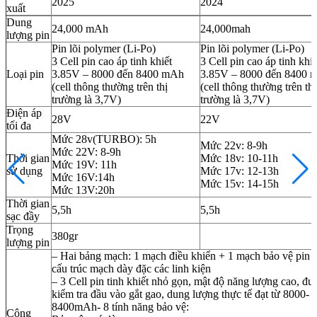
2025
2024
xuất
Dung
24,000 mAh
24,000mah
lượng pin
Pin lõi polymer (Li-Po)
Pin lõi polymer (Li-Po)
3 Cell pin cao áp tinh khiết
3 Cell pin cao áp tinh khiế
Loại pin
3.85V – 8000 đến 8400 mAh
3.85V – 8000 đến 8400 
(cell thông thường trên thị
(cell thông thường trên thị
trường là 3,7V)
trường là 3,7V)
Điện áp
28V
22V
tối đa
Mức 28v(TURBO): 5h
Mức 22v: 8-9h
Mức 22V: 8-9h
Thời gian
Mức 18v: 10-11h
Mức 19V: 11h
sử dụng
Mức 17v: 12-13h
Mức 16V:14h
Mức 15v: 14-15h
Mức 13V:20h
Thời gian
5,5h
5,5h
sạc đầy
Trọng
380gr
lượng pin
– Hai bảng mạch: 1 mạch điều khiển + 1 mạch bảo vệ pin 
cấu trúc mạch dày đặc các linh kiện
– 3 Cell pin tinh khiết nhỏ gọn, mật độ năng lượng cao, đư
kiểm tra đầu vào gắt gao, dung lượng thực tế đạt từ 8000-
8400mAh- 8 tính năng bảo vệ:
Công