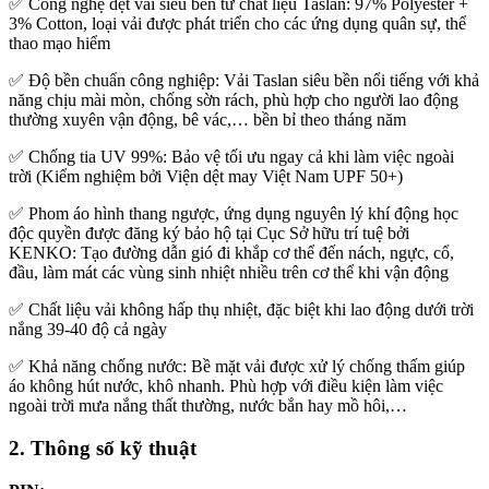
✅ Công nghệ dệt vải siêu bền từ chất liệu Taslan: 97% Polyester +
3% Cotton, loại vải được phát triển cho các ứng dụng quân sự, thể
thao mạo hiểm
✅ Độ bền chuẩn công nghiệp: Vải Taslan siêu bền nổi tiếng với khả
năng chịu mài mòn, chống sờn rách, phù hợp cho người lao động
thường xuyên vận động, bê vác,… bền bỉ theo tháng năm
✅ Chống tia UV 99%: Bảo vệ tối ưu ngay cả khi làm việc ngoài
trời (Kiểm nghiệm bởi Viện dệt may Việt Nam UPF 50+)
✅ Phom áo hình thang ngược, ứng dụng nguyên lý khí động học
độc quyền được đăng ký bảo hộ tại Cục Sở hữu trí tuệ bởi
KENKO: Tạo đường dẫn gió đi khắp cơ thể đến nách, ngực, cổ,
đầu, làm mát các vùng sinh nhiệt nhiều trên cơ thể khi vận động
✅ Chất liệu vải không hấp thụ nhiệt, đặc biệt khi lao động dưới trời
nắng 39-40 độ cả ngày
✅ Khả năng chống nước: Bề mặt vải được xử lý chống thấm giúp
áo không hút nước, khô nhanh. Phù hợp với điều kiện làm việc
ngoài trời mưa nắng thất thường, nước bắn hay mồ hôi,…
2. Thông số kỹ thuật