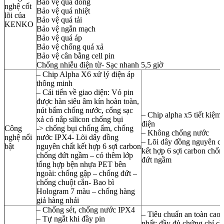
Bảo vệ quá dòng
nghệ cốt
Bảo vệ quá nhiệt
lõi của
Bảo vệ quá tải
KENKO
Bảo vệ ngắn mạch
Bảo vệ quá áp
Bảo vệ chống quá xả
Bảo vệ cân bằng cell pin
Chống nhiễu điện từ- Sạc nhanh 5,5 giờ
– Chip Alpha X6 xử lý điện áp
thông minh
– Cải tiến về giao diện: Vỏ pin
được hàn siêu âm kín hoàn toàn,
nút bấm chống nước, cổng sạc
– Chip alpha x5 tiết kiệm
xả có nắp silicon chống bụi
điện
Công
-> chống bụi chống ẩm, chống
– Không chống nước
nghệ nổi
nước IPX4- Lõi dây đồng
– Lõi dây đồng nguyên ch
bật
nguyên chất kết hợp 6 sợi carbon
kết hợp 6 sợi carbon chốn
chống đứt ngầm – có thêm lớp
đứt ngầm
tổng hợp bện nhựa PET bên
ngoài: chống gập – chống đứt –
chống chuột cắn- Bao bì
Hologram 7 màu – chống hàng
giả hàng nhái
– Chống sét, chống nước IPX4
– Tiêu chuẩn an toàn cao
– Tự ngắt khi đầy pin
nhất: đầy đủ chứng chỉ c