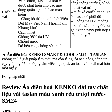
3% Cotton, Taslan là loại vải
nắng thông thường bí bác
được phát triển cho các ứng
– chất vải mát lạnh
dụng quân sự, thể thao mạo
Chất liệu
– thiết kế chuẩn trend, F
hiểm
vải
áo basic dễ phối đồ
– Công bố thành phần bởi Viện
– Chống tia UV, thoáng k
Dệt May Việt NamThoáng khí
– 3 màu sắc: hồng đỗ/ xá
Kháng khuẩn
ghi/ xanh navy phù hợp m
Cách nhiệt
lứa tuổi, giới tính
Chống 98% tia UV
Chống nước
Độ bền cao, chống sờn rách
🔥
Áo điều hòa KENKO SMART & COOL SM24
–
TASLAN
không chỉ là giải pháp làm mát, mà còn là người bạn đồng hành tin
cậy giúp người lao động làm việc hiệu quả, an toàn và thoải mái hơn
mỗi ngày.
Đang cập nhật
Review Áo điều hoà KENKO dài tay chất
liệu vải taslan màu xanh rêu trượt nước-
SM24
5
0%
| 0 đánh giá