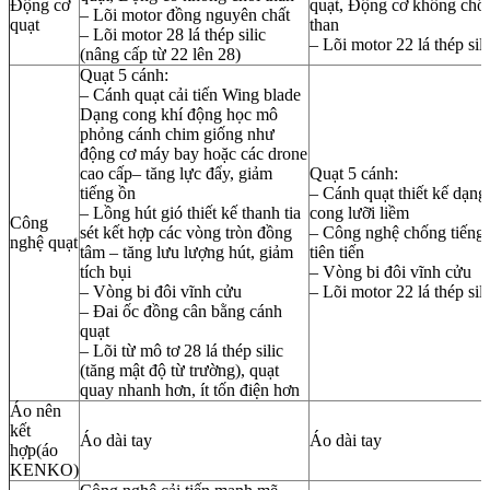
Động cơ
quạt, Động cơ không chổi
– Lõi motor đồng nguyên chất
quạt
than
– Lõi motor 28 lá thép silic
– Lõi motor 22 lá thép sili
(nâng cấp từ 22 lên 28)
Quạt 5 cánh:
– Cánh quạt cải tiến Wing blade
Dạng cong khí động học mô
phỏng cánh chim giống như
động cơ máy bay hoặc các drone
cao cấp– tăng lực đẩy, giảm
Quạt 5 cánh:
tiếng ồn
– Cánh quạt thiết kế dạng
– Lồng hút gió thiết kế thanh tia
cong lưỡi liềm
Công
sét kết hợp các vòng tròn đồng
– Công nghệ chống tiếng
nghệ quạt
tâm – tăng lưu lượng hút, giảm
tiên tiến
tích bụi
– Vòng bi đôi vĩnh cửu
– Vòng bi đôi vĩnh cửu
– Lõi motor 22 lá thép sili
– Đai ốc đồng cân bằng cánh
quạt
– Lõi từ mô tơ 28 lá thép silic
(tăng mật độ từ trường), quạt
quay nhanh hơn, ít tốn điện hơn
Áo nên
kết
Áo dài tay
Áo dài tay
hợp(áo
KENKO)