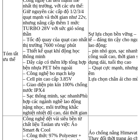
Công nghệ cải tiến mạnh mẽ
nhất thị trường, với các ưu thế:
Giữ nguyên các cấp độ 1/2/3/4
quạt mạnh và thời gian như 22v,
nhưng nâng cấp thêm 1 mức
TURBO 28V với sức gió sóng
thần
Sự lựa chọn bền vững – k
– Tốc độ quay của quạt cao nhất
tế – đáng tin cậy cho ngư
thị trường 7600 vòng/ phút
lao động:
– Thiết kế quạt khí động học
– pin nhỏ gọn, sạc nhanh,
Tóm tắt
thông minh
công suất cao, thời gian s
ưu thế
– Dây cáp có thêm lớp tổng hợp
dụng dài, tuổi thọ cao
bện nhựa PET bên ngoài
– Quạt cực mạnh, nhưng 
– Công nghệ bo mạch kép
êm
– Cell pin cao cấp 3.85V
Lựa chọn chân ái cho mù
– Giao diện pin kín 100% chống
nước IPX4
– Sạc thông minh, sạc nhanhPhù
hợp các ngành nghề lao động
nặng nhọc, môi trường khắc
nghiệt nhiệt độ cao, dài thời gian
Công nghệ dệt vải siêu bền từ
chất liệu Taslan ưu việt: Áo
Smart & Cool
Áo chống nắng Himavat:
– Công thức 97% Polyester +
Thay đổi thời trang áo ch