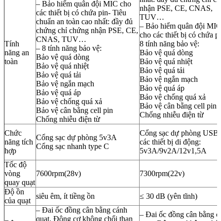
– Bảo hiểm quân đội MIC cho
nhận PSE, CE, CNAS,
các thiết bị có chứa pin- Tiêu
TUV…
chuẩn an toàn cao nhất: đầy đủ
– Bảo hiểm quân đội MI
chứng chỉ chứng nhận PSE, CE,
cho các thiết bị có chứa p
CNAS, TUV…
Tính
8 tính năng bảo vệ:
– 8 tính năng bảo vệ:
năng an
Bảo vệ quá dòng
Bảo vệ quá dòng
toàn
Bảo vệ quá nhiệt
Bảo vệ quá nhiệt
Bảo vệ quá tải
Bảo vệ quá tải
Bảo vệ ngắn mạch
Bảo vệ ngắn mạch
Bảo vệ quá áp
Bảo vệ quá áp
Bảo vệ chống quá xả
Bảo vệ chống quá xả
Bảo vệ cân bằng cell pin
Bảo vệ cân bằng cell pin
Chống nhiễu điện từ
Chống nhiễu điện từ
Chức
Cổng sạc dự phòng USB 
Cổng sạc dự phòng 5v3A
năng tích
các thiết bị di động:
Cổng sạc nhanh type C
hợp
5v3A/9v2A/12v1,5A
Tốc độ
vòng
7600rpm(28v)
7300rpm(22v)
quay quạt
Độ ồn
siêu êm, ít tiềng ồn
≤ 30 dB (yên tĩnh)
của quạt
– Đai ốc đồng cân bằng cánh
– Đai ốc đồng cân bằng c
quạt, Động cơ không chổi than