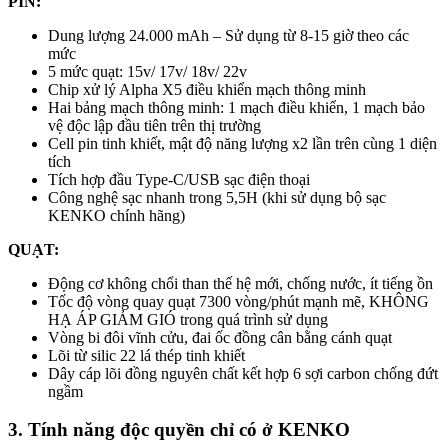
PIN:
Dung lượng 24.000 mAh – Sử dụng từ 8-15 giờ theo các
mức
5 mức quạt: 15v/ 17v/ 18v/ 22v
Chip xử lý Alpha X5 điều khiển mạch thông minh
Hai bảng mạch thông minh: 1 mạch điều khiển, 1 mạch bảo
vệ độc lập đầu tiên trên thị trường
Cell pin tinh khiết, mật độ năng lượng x2 lần trên cùng 1 diện
tích
Tích hợp đầu Type-C/USB sạc điện thoại
Công nghệ sạc nhanh trong 5,5H (khi sử dụng bộ sạc
KENKO chính hãng)
QUẠT:
Động cơ không chổi than thế hệ mới, chống nước, ít tiếng ồn
Tốc độ vòng quay quạt 7300 vòng/phút mạnh mẽ, KHÔNG
HẠ ÁP GIẢM GIÓ trong quá trình sử dụng
Vòng bi đôi vĩnh cửu, đai ốc đồng cân bằng cánh quạt
Lõi từ silic 22 lá thép tinh khiết
Dây cáp lõi đồng nguyên chất kết hợp 6 sợi carbon chống đứt
ngầm
3. Tính năng độc quyền chỉ có ở KENKO