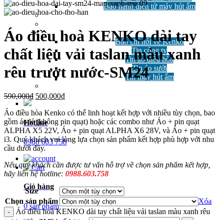
Bảo hành điện tử máy hút ẩm
GIẢM GIÁ
Công nghệ
Áo điều hoà KENKO dài tay
Tin tức
Báo chí nói về Kenko
chất liệu vải taslan màu xanh
Tin công ty
Tin áo điều hòa
rêu trượt nước-SM24
Tin áo sưởi
Tin máy hút ẩm
Câu hỏi thường gặp
590,000
₫
500,000
₫
Áo điều hòa Kenko có thể linh hoạt kết hợp với nhiều tùy chọn, bao
gồm áo lẻ (không pin quạt) hoặc các combo như Áo + pin quạt
Hotline
ALPHA X5 22V, Áo + pin quạt ALPHA X6 28V, và Áo + pin quạt
i3. Quý khách vui lòng lựa chọn sản phẩm kết hợp phù hợp với nhu
0988 603 758
cầu dưới đây.
Nếu quý khách cần được tư vấn hỗ trợ về chọn sản phẩm kết hợp,
hãy liên hệ hotline:
0988.603.758
Giỏ hàng
Size
Chọn sản phẩm
Xóa
0 sản phẩm
Áo điều hoà KENKO dài tay chất liệu vải taslan màu xanh rêu