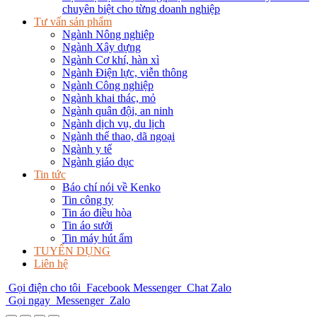
chuyên biệt cho từng doanh nghiệp
Tư vấn sản phẩm
Ngành Nông nghiệp
Ngành Xây dựng
Ngành Cơ khí, hàn xì
Ngành Điện lực, viễn thông
Ngành Công nghiệp
Ngành khai thác, mỏ
Ngành quân đội, an ninh
Ngành dịch vụ, du lịch
Ngành thể thao, dã ngoại
Ngành y tế
Ngành giáo dục
Tin tức
Báo chí nói về Kenko
Tin công ty
Tin áo điều hòa
Tin áo sưởi
Tin máy hút ẩm
TUYỂN DỤNG
Liên hệ
Gọi điện cho tôi
Facebook Messenger
Chat Zalo
Gọi ngay
Messenger
Zalo