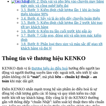
3.2.
Bước 2: Đưa vải và phụ liệu vào chuyền may bằng
máy móc và công nghệ hiện đại
3.3.
Bước 3: Kiểm định chất lượng lần 1 khi áo hoàn
thiện khoảng 90%
3.4.
Bước 4: Sấy và là áo trên dây chuyền hoàn thiện
3.5.
Bước 5: Kiểm định chất lượng lần 2 trước khi trao
tới tay khách hàng
3.6.
Bước 6: Kiểm tra lần cuối trước khi gấp áo
3.7.
Bước 7: Gấp gọn, đóng gói và gắn tem mác kiểm
định
3.8.
Bước 8: Phân loại theo size và màu sắc để giao tới
khách hàng và đại lý
Thông tin về thương hiệu KENKO
KENKO định vị là
thương hiệu áo điều hoà
hướng đến người lao
động và người thường xuyên làm việc ngoài trời, nên triết lý sản
phẩm không chỉ là
“mát”
, mà phải
bền – chuẩn kỹ thuật – an
toàn
khi mặc dài giờ.
Điểm KENKO nhấn mạnh trong hệ sản phẩm áo điều hoà là sự
đồng bộ chất lượng giữa các lô hàng và quy trình kiểm tra chặt
trước khi tới tay khách hàng. Đây cũng là lý do KENKO thường
gắn với thông điệp “chuẩn Nhật”: kiểm soát kỹ thuật theo tiêu chuẩn