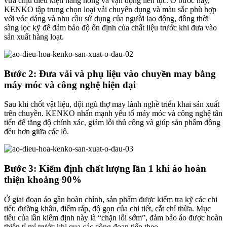
vừa chịu điều kiện nắng nóng và vận động liên tục. Ở bước này,
KENKO tập trung chọn loại vải chuyên dụng và màu sắc phù hợp
với vóc dáng và nhu cầu sử dụng của người lao động, đồng thời
sàng lọc kỹ để đảm bảo độ ổn định của chất liệu trước khi đưa vào
sản xuất hàng loạt.
Bước 2: Đưa vải và phụ liệu vào chuyền may bằng
máy móc và công nghệ hiện đại
Sau khi chốt vật liệu, đội ngũ thợ may lành nghề triển khai sản xuất
trên chuyền. KENKO nhấn mạnh yếu tố máy móc và công nghệ tân
tiến để tăng độ chính xác, giảm lỗi thủ công và giúp sản phẩm đồng
đều hơn giữa các lô.
Bước 3: Kiểm định chất lượng lần 1 khi áo hoàn
thiện khoảng 90%
Ở giai đoạn áo gần hoàn chỉnh, sản phẩm được kiểm tra kỹ các chi
tiết: đường khâu, điểm ráp, độ gọn của chi tiết, cắt chỉ thừa. Mục
tiêu của lần kiểm định này là “chặn lỗi sớm”, đảm bảo áo được hoàn
thiện tỉ mỉ trước khi qua các công đoạn tiếp theo.