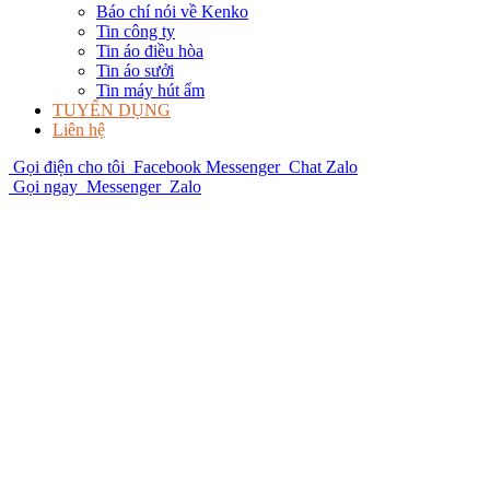
Báo chí nói về Kenko
Tin công ty
Tin áo điều hòa
Tin áo sưởi
Tin máy hút ẩm
TUYỂN DỤNG
Liên hệ
Gọi điện cho tôi
Facebook Messenger
Chat Zalo
Gọi ngay
Messenger
Zalo