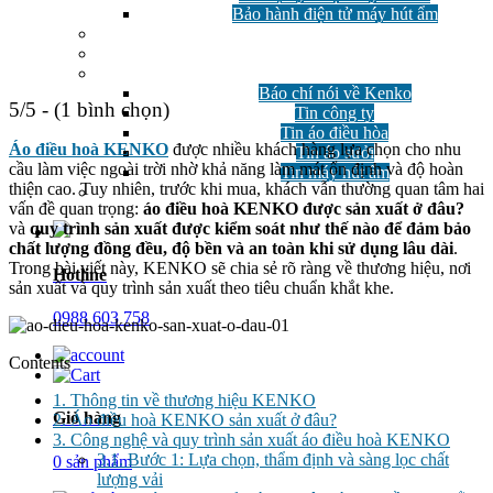
Bảo hành điện tử máy hút ẩm
GIẢM GIÁ
Công nghệ
Tin tức
Báo chí nói về Kenko
5/5 - (1 bình chọn)
Tin công ty
Tin áo điều hòa
Áo điều hoà KENKO
được nhiều khách hàng lựa chọn cho nhu
Tin áo sưởi
cầu làm việc ngoài trời nhờ khả năng làm mát ổn định và độ hoàn
Tin máy hút ẩm
thiện cao. Tuy nhiên, trước khi mua, khách vẫn thường quan tâm hai
Câu hỏi thường gặp
vấn đề quan trọng:
áo điều hoà KENKO được sản xuất ở đâu?
và
quy trình sản xuất được kiểm soát như thế nào để đảm bảo
chất lượng đồng đều, độ bền và an toàn khi sử dụng lâu dài
.
Trong bài viết này, KENKO sẽ chia sẻ rõ ràng về thương hiệu, nơi
Hotline
sản xuất và quy trình sản xuất theo tiêu chuẩn khắt khe.
0988 603 758
Contents
1.
Thông tin về thương hiệu KENKO
Giỏ hàng
2.
Áo điều hoà KENKO sản xuất ở đâu?
3.
Công nghệ và quy trình sản xuất áo điều hoà KENKO
3.1.
Bước 1: Lựa chọn, thẩm định và sàng lọc chất
0 sản phẩm
lượng vải