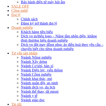
Bảo hành điện tử máy hút ẩm
SALE OFF
Công nghệ
Đại lý
Chính sách
Đăng ký trở thành đại lý
Doanh nghiệp
Khách hàng tiêu biểu
Dịch vụ in/thêu logo – Nâng tầm nhận diện, khẳng
định thương hiệu doanh nghiệp
Dịch vụ đặt may đồng phục áo điều hoà theo yêu cầu –
chuyên biệt cho từng doanh nghiệp
Tư vấn sản phẩm
Ngành Nông nghiệp
Ngành Xây dựng
Ngành Cơ khí, hàn xì
Ngành Điện lực, viễn thông
Ngành Công nghiệp
Ngành khai thác, mỏ
Ngành quân đội, an ninh
Ngành dịch vụ, du lịch
Ngành thể thao, dã ngoại
Ngành y tế
Ngành giáo dục
Tin tức