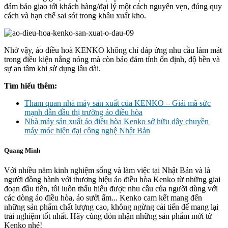
đảm bảo giao tới khách hàng/đại lý một cách nguyên vẹn, đúng quy
cách và hạn chế sai sót trong khâu xuất kho.
Nhờ vậy, áo điều hoà KENKO không chỉ đáp ứng nhu cầu làm mát
trong điều kiện nắng nóng mà còn bảo đảm tính ổn định, độ bền và
sự an tâm khi sử dụng lâu dài.
Tìm hiểu thêm:
Tham quan nhà máy sản xuất của KENKO – Giải mã sức
mạnh dẫn đầu thị trường áo điều hòa
Nhà máy sản xuất áo điều hòa Kenko sở hữu dây chuyền
máy móc hiện đại công nghệ Nhật Bản
Quang Minh
Với nhiều năm kinh nghiệm sống và làm việc tại Nhật Bản và là
người đồng hành với thương hiệu áo điều hòa Kenko từ những giai
đoạn đầu tiên, tôi luôn thấu hiểu được nhu cầu của người dùng với
các dòng áo điều hòa, áo sưởi ấm... Kenko cam kết mang đến
những sản phẩm chất lượng cao, không ngừng cải tiến để mang lại
trải nghiệm tốt nhất. Hãy cùng đón nhận những sản phẩm mới từ
Kenko nhé!