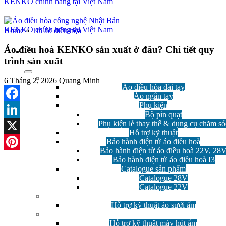
Home
»
Tin áo điều hòa
Áo điều hoà KENKO sản xuất ở đâu? Chi tiết quy
trình sản xuất
Áo điều hòa
6 Tháng 2, 2026
Quang Minh
Áo điều hòa dài tay
Áo ngắn tay
Phụ kiện
Facebook
Bộ pin quạt
Phụ kiện lẻ thay thế & dụng cụ chăm só
LinkedIn
Hỗ trợ kỹ thuật
Bảo hành điện tử áo điều hoà
X
Bảo hành điện tử áo điều hoà 22V, 28
Pinterest
Bảo hành điện tử áo điều hoà I3
Catalogue sản phẩm
Catalogue 28V
Catalogue 22V
Áo Sưởi Ấm
Hỗ trợ kỹ thuật áo sưởi ấm
Máy hút ẩm
Hỗ trợ kỹ thuật máy hút ẩm