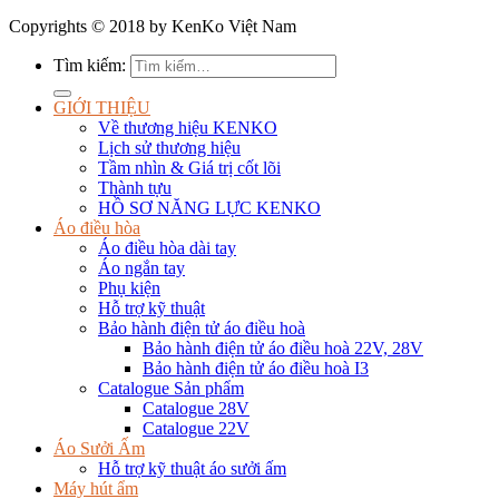
Copyrights © 2018 by KenKo Việt Nam
Tìm kiếm:
GIỚI THIỆU
Về thương hiệu KENKO
Lịch sử thương hiệu
Tầm nhìn & Giá trị cốt lõi
Thành tựu
HỒ SƠ NĂNG LỰC KENKO
Áo điều hòa
Áo điều hòa dài tay
Áo ngắn tay
Phụ kiện
Hỗ trợ kỹ thuật
Bảo hành điện tử áo điều hoà
Bảo hành điện tử áo điều hoà 22V, 28V
Bảo hành điện tử áo điều hoà I3
Catalogue Sản phẩm
Catalogue 28V
Catalogue 22V
Áo Sưởi Ấm
Hỗ trợ kỹ thuật áo sưởi ấm
Máy hút ẩm