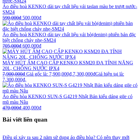
Áo điều hoà KENKO dài tay chất liệu vải taslan màu be trượt nước-
SM24
590,000
₫
500,000
₫
Áo điều hoà KENKO dài tay chất liệu vải bò(denim) phiên bản đặc
biệt chống cháy nhẹ-SM24
705,000
₫
600,000
₫
MÁY HÚT ẨM CAO CẤP KENKO KSM20 ĐA TÍNH NĂNG
20L, CHỐNG NƯỚC IPX4
7,900,000
₫
Giá gốc là: 7,900,000₫.
7,300,000
₫
Giá hiện tại là:
7,300,000₫.
Áo điều hòa KENKO SUN-S G4219 Nhật Bản kiểu dáng gile có
mũ màu Nâu
470,000
₫
400,000
₫
Bài viết liên quan
Điều gì xảy ra sau 2 năm sử dụng áo điều hòa? Có nên thay mới