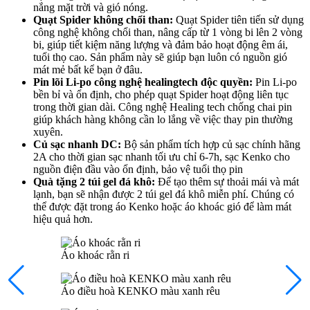
nắng mặt trời và gió nóng.
Quạt Spider không chổi than:
Quạt Spider tiên tiến sử dụng
công nghệ không chổi than, nâng cấp từ 1 vòng bi lên 2 vòng
bi, giúp tiết kiệm năng lượng và đảm bảo hoạt động êm ái,
tuổi thọ cao. Sản phẩm này sẽ giúp bạn luôn có nguồn gió
mát mẻ bất kể bạn ở đâu.
Pin lõi Li-po công nghệ healingtech độc quyền:
Pin Li-po
bền bỉ và ổn định, cho phép quạt Spider hoạt động liên tục
trong thời gian dài. Công nghệ Healing tech chống chai pin
giúp khách hàng không cần lo lắng về việc thay pin thường
xuyên.
Củ sạc nhanh DC:
Bộ sản phẩm tích hợp củ sạc chính hãng
2A cho thời gian sạc nhanh tối ưu chỉ 6-7h, sạc Kenko cho
nguồn điện đầu vào ổn định, bảo vệ tuổi thọ pin
Quà tặng 2 túi gel đá khô:
Để tạo thêm sự thoải mái và mát
lạnh, bạn sẽ nhận được 2 túi gel đá khô miễn phí. Chúng có
thể được đặt trong áo Kenko hoặc áo khoác gió để làm mát
hiệu quả hơn.
Áo khoác rằn ri
Áo điều hoà KENKO màu xanh rêu