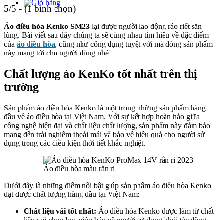
5/5 - (1 bình chọn)
Áo điều hòa Kenko SM23
lại được người lao động ráo riết săn
lùng. Bài viết sau đây chúng ta sẽ cùng nhau tìm hiểu về đặc điểm
của
áo điều hòa
, cũng như công dụng tuyệt vời mà dòng sản phẩm
này mang tới cho người dùng nhé!
Chất lượng áo KenKo tốt nhất trên thị
trường
Sản phẩm áo điều hòa Kenko là một trong những sản phẩm hàng
đầu về áo điều hòa tại Việt Nam. Với sự kết hợp hoàn hảo giữa
công nghệ hiện đại và chất liệu chất lượng, sản phẩm này đảm bảo
mang đến trải nghiệm thoải mái và bảo vệ hiệu quả cho người sử
dụng trong các điều kiện thời tiết khắc nghiệt.
Áo điều hòa màu rằn ri
Dưới đây là những điểm nổi bật giúp sản phẩm áo điều hòa Kenko
đạt được chất lượng hàng đầu tại Việt Nam:
Chất liệu vải tốt nhất:
Áo điều hòa Kenko được làm từ chất
liệu vải chọn lọc, giúp bảo vệ người sử dụng khỏi tác động