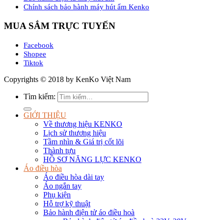
Chính sách bảo hành máy hút ẩm Kenko
MUA SẮM TRỰC TUYẾN
Facebook
Shopee
Tiktok
Copyrights © 2018 by KenKo Việt Nam
Tìm kiếm:
GIỚI THIỆU
Về thương hiệu KENKO
Lịch sử thương hiệu
Tầm nhìn & Giá trị cốt lõi
Thành tựu
HỒ SƠ NĂNG LỰC KENKO
Áo điều hòa
Áo điều hòa dài tay
Áo ngắn tay
Phụ kiện
Hỗ trợ kỹ thuật
Bảo hành điện tử áo điều hoà