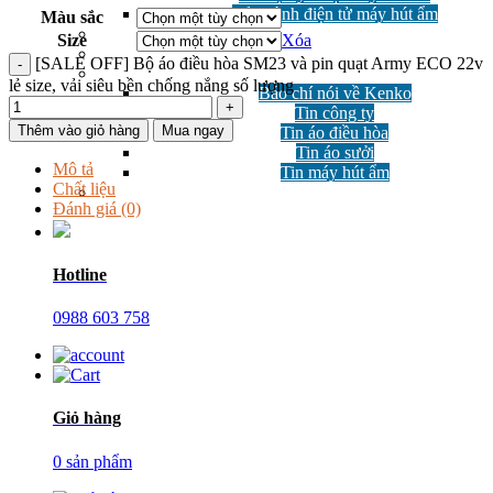
Bảo hành điện tử máy hút ẩm
Màu sắc
GIẢM GIÁ
Size
Xóa
Công nghệ
[SALE OFF] Bộ áo điều hòa SM23 và pin quạt Army ECO 22v
Tin tức
lẻ size, vải siêu bền chống nắng số lượng
Báo chí nói về Kenko
Tin công ty
Thêm vào giỏ hàng
Mua ngay
Tin áo điều hòa
Tin áo sưởi
Mô tả
Tin máy hút ẩm
Chất liệu
Câu hỏi thường gặp
Đánh giá (0)
Hotline
0988 603 758
Giỏ hàng
0 sản phẩm