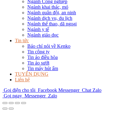
Ngành Công nghiệp
Ngành khai thác, mỏ
Ngành quân đội, an ninh
Ngành dịch vụ, du lịch
Ngành thể thao, dã ngoại
Ngành y tế
Ngành giáo dục
Tin tức
Báo chí nói về Kenko
Tin công ty
Tin áo điều hòa
Tin áo sưởi
Tin máy hút ẩm
TUYỂN DỤNG
Liên hệ
Gọi điện cho tôi
Facebook Messenger
Chat Zalo
Gọi ngay
Messenger
Zalo