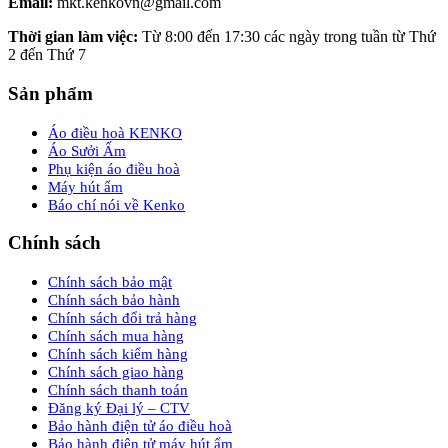
Email:
mkt.kenkovn@gmail.com
Thời gian làm việc:
Từ 8:00 đến 17:30 các ngày trong tuần từ Thứ
2 đến Thứ 7
Sản phẩm
Áo điều hoà KENKO
Áo Sưởi Ấm
Phụ kiện áo điều hoà
Máy hút ẩm
Báo chí nói về Kenko
Chính sách
Chính sách bảo mật
Chính sách bảo hành
Chính sách đổi trả hàng
Chính sách mua hàng
Chính sách kiểm hàng
Chính sách giao hàng
Chính sách thanh toán
Đăng ký Đại lý – CTV
Bảo hành điện tử áo điều hoà
Bảo hành điện tử máy hút ẩm