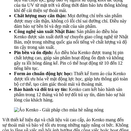
của tia UV từ mặt trời và đồng thời đảm bảo lưu thông không
khí để cải thiện sự thoải mái.
Chất lượng may cẩn thận:
Mọi đường chỉ trên sản phẩm
được may cẩn thận, không có lỗi chỉ sai đường chỉ. Điều này
đảm bảo sự bền bỉ và đẹp mắt của sản phẩm.
Công nghệ sản xuất Nhật Bản:
Sản phẩm áo điều hòa
Kenko được sản xuất dưới sự chuyển giao công nghệ từ Nhật
Bản, một trong những quốc gia nổi tiếng về chất lượng và độ
tin cậy trong sản xuất.
Pin bền và ổn định:
Áo điều hòa Kenko được trang bị pin
chất lượng cao, giúp sản phẩm hoạt động ổn định và không
gây ra lỗi hỏng đáng kể. Pin có thể hoạt động từ 10 đến 12
tiếng liên tục.
Form áo chuẩn động lực học:
Thiết kế form áo của Kenko
được tối ưu hóa về mặt động lực học, giúp lưu thông gió toàn
bộ cơ thể, tạo cảm giác thoải mái và thoáng mát.
Bảo hành và đổi trả uy tín:
Kenko cam kết bảo hành sản
phẩm trong 12 tháng và hỗ trợ đổi trả uy tín, đảm bảo sự hài
lòng của khách hàng.
Với thiết kế hiện đại và chất liệu vải cao cấp, áo Kenko mang đến
sự thoải mái và bảo vệ tối ưu trong những ngày nắng oi bức. Không
còn lo lắng về việc mồ hôi ảnh hưởng đến công việc hoặc hoạt động