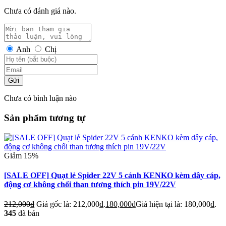
Chưa có đánh giá nào.
Anh
Chị
Gửi
Chưa có bình luận nào
Sản phẩm tương tự
Giảm 15%
[SALE OFF] Quạt lẻ Spider 22V 5 cánh KENKO kèm dây cáp,
động cơ không chổi than tương thích pin 19V/22V
212,000
₫
Giá gốc là: 212,000₫.
180,000
₫
Giá hiện tại là: 180,000₫.
345
đã bán