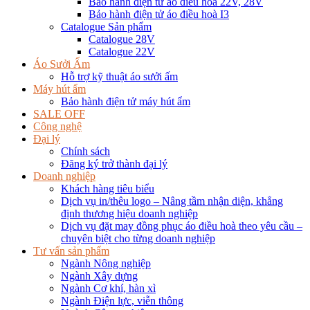
Bảo hành điện tử áo điều hoà 22V, 28V
Bảo hành điện tử áo điều hoà I3
Catalogue Sản phẩm
Catalogue 28V
Catalogue 22V
Áo Sưởi Ấm
Hỗ trợ kỹ thuật áo sưởi ấm
Máy hút ẩm
Bảo hành điện tử máy hút ẩm
SALE OFF
Công nghệ
Đại lý
Chính sách
Đăng ký trở thành đại lý
Doanh nghiệp
Khách hàng tiêu biểu
Dịch vụ in/thêu logo – Nâng tầm nhận diện, khẳng
định thương hiệu doanh nghiệp
Dịch vụ đặt may đồng phục áo điều hoà theo yêu cầu –
chuyên biệt cho từng doanh nghiệp
Tư vấn sản phẩm
Ngành Nông nghiệp
Ngành Xây dựng
Ngành Cơ khí, hàn xì
Ngành Điện lực, viễn thông