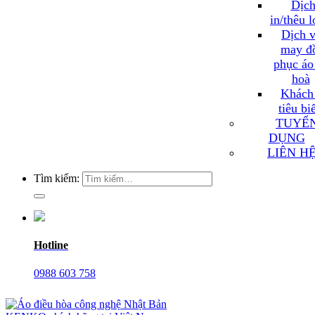
Dịch
in/thêu 
Dịch v
may đ
phục áo
hoà
Khách
tiêu bi
TUYỂ
DỤNG
LIÊN H
Tìm kiếm:
Hotline
0988 603 758