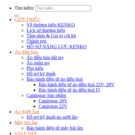
Tìm kiếm:
GIỚI THIỆU
Về thương hiệu KENKO
Lịch sử thương hiệu
Tầm nhìn & Giá trị cốt lõi
Thành tựu
HỒ SƠ NĂNG LỰC KENKO
Áo điều hòa
Áo điều hòa dài tay
Áo ngắn tay
Phụ kiện
Hỗ trợ kỹ thuật
Bảo hành điện tử áo điều hoà
Bảo hành điện tử áo điều hoà 22V, 28V
Bảo hành điện tử áo điều hoà I3
Catalogue Sản phẩm
Catalogue 28V
Catalogue 22V
Áo Sưởi Ấm
Hỗ trợ kỹ thuật áo sưởi ấm
Máy hút ẩm
Bảo hành điện tử máy hút ẩm
SALE OFF