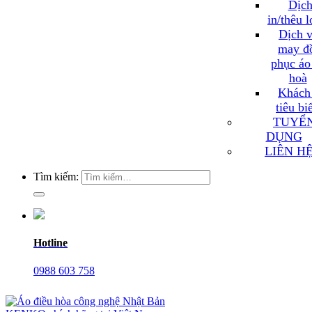
Dịch
in/thêu 
Dịch v
may đ
phục áo
hoà
Khách
tiêu bi
TUYỂ
DỤNG
LIÊN H
Tìm kiếm:
Hotline
0988 603 758