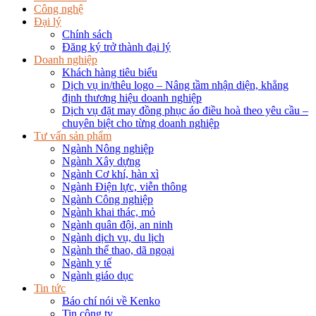
Công nghệ
Đại lý
Chính sách
Đăng ký trở thành đại lý
Doanh nghiệp
Khách hàng tiêu biểu
Dịch vụ in/thêu logo – Nâng tầm nhận diện, khẳng
định thương hiệu doanh nghiệp
Dịch vụ đặt may đồng phục áo điều hoà theo yêu cầu –
chuyên biệt cho từng doanh nghiệp
Tư vấn sản phẩm
Ngành Nông nghiệp
Ngành Xây dựng
Ngành Cơ khí, hàn xì
Ngành Điện lực, viễn thông
Ngành Công nghiệp
Ngành khai thác, mỏ
Ngành quân đội, an ninh
Ngành dịch vụ, du lịch
Ngành thể thao, dã ngoại
Ngành y tế
Ngành giáo dục
Tin tức
Báo chí nói về Kenko
Tin công ty