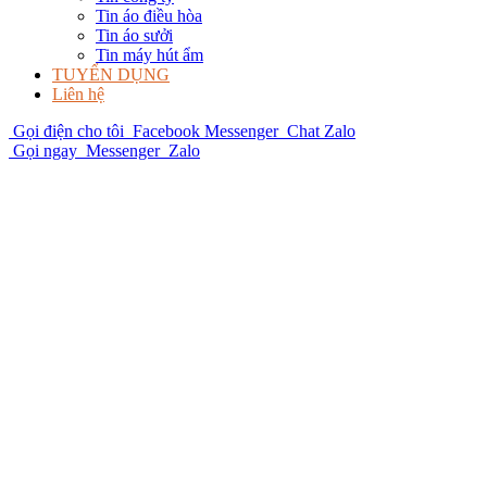
Tin áo điều hòa
Tin áo sưởi
Tin máy hút ẩm
TUYỂN DỤNG
Liên hệ
Gọi điện cho tôi
Facebook Messenger
Chat Zalo
Gọi ngay
Messenger
Zalo