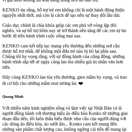
KENKO tin rằng, hỗ trợ trẻ em không chỉ là một hành động thiện
nguyện nhất thời, mà còn là cách để tạo nên sự thay đổi lâu dài.
Giáo dục chính là chìa khóa giúp các em phá vỡ vòng lặp đói
nghèo, và sự hỗ trợ hôm nay sẽ trở thành nền tảng để các em tự tin
bước đi trên hành trình cuộc sống mai sau.
KENKO cam kết tiếp tục mang yêu thương đến những nơi cần
được hỗ trợ nhất, để không một đứa trẻ nào bị bỏ lại phía sau.
Chúng tôi hy vọng rằng, với sự đồng hành của cộng đồng, những
hành trình sắp tới sẽ ngày càng lan tỏa nhiều giá trị nhân văn hơn
nữa.
Hãy cùng KENKO lan tỏa yêu thương, gieo mầm hy vọng, và trao
đi cơ hội cho những mầm non tương lai. ❤️
Quang Minh
Với nhiều năm kinh nghiệm sống và làm việc tại Nhật Bản và là
người đồng hành với thương hiệu áo điều hòa Kenko từ những giai
đoạn đầu tiên, tôi luôn thấu hiểu được nhu cầu của người dùng với
các dòng áo điều hòa, áo sưởi ấm... Kenko cam kết mang đến
những sản phẩm chất lượng cao, không ngừng cải tiến để mang lại