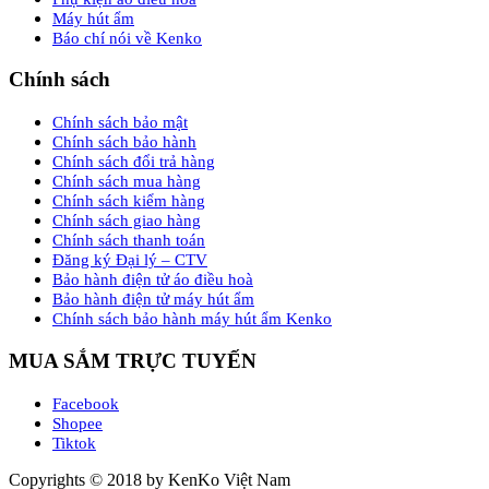
Máy hút ẩm
Báo chí nói về Kenko
Chính sách
Chính sách bảo mật
Chính sách bảo hành
Chính sách đổi trả hàng
Chính sách mua hàng
Chính sách kiểm hàng
Chính sách giao hàng
Chính sách thanh toán
Đăng ký Đại lý – CTV
Bảo hành điện tử áo điều hoà
Bảo hành điện tử máy hút ẩm
Chính sách bảo hành máy hút ẩm Kenko
MUA SẮM TRỰC TUYẾN
Facebook
Shopee
Tiktok
Copyrights © 2018 by KenKo Việt Nam