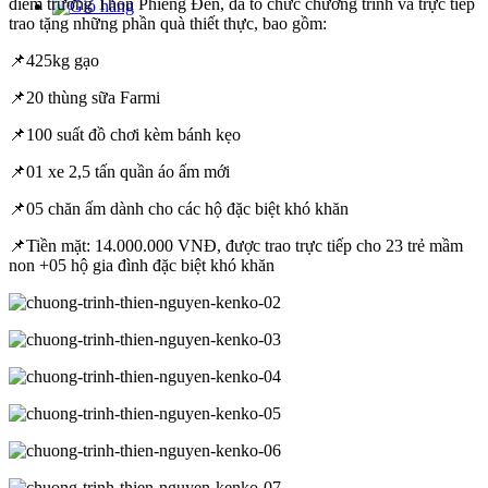
điểm trường Thôn Phiêng Đén, đã tổ chức chương trình và trực tiếp
trao tặng những phần quà thiết thực, bao gồm:
📌425kg gạo
📌20 thùng sữa Farmi
📌100 suất đồ chơi kèm bánh kẹo
📌01 xe 2,5 tấn quần áo ấm mới
📌05 chăn ấm dành cho các hộ đặc biệt khó khăn
📌Tiền mặt: 14.000.000 VNĐ, được trao trực tiếp cho 23 trẻ mầm
non +05 hộ gia đình đặc biệt khó khăn