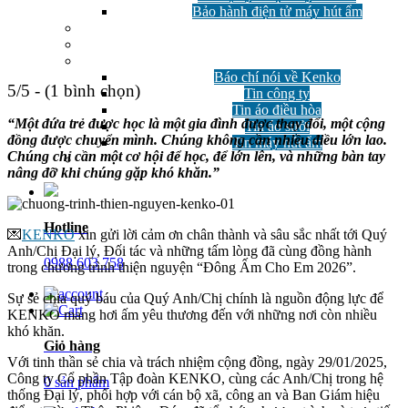
Bảo hành điện tử máy hút ẩm
GIẢM GIÁ
Công nghệ
Tin tức
Báo chí nói về Kenko
5/5 - (1 bình chọn)
Tin công ty
Tin áo điều hòa
“Một đứa trẻ được học là một gia đình được thay đổi, một cộng
Tin áo sưởi
đồng được chuyển mình. Chúng không cần nhiều điều lớn lao.
Tin máy hút ẩm
Chúng chỉ cần một cơ hội để học, để lớn lên, và những bàn tay
Câu hỏi thường gặp
nâng đỡ khi chúng gặp khó khăn.”
Hotline
💌
KENKO
xin gửi lời cảm ơn chân thành và sâu sắc nhất tới Quý
Anh/Chị Đại lý, Đối tác và những tấm lòng đã cùng đồng hành
0988 603 758
trong chương trình thiện nguyện “Đông Ấm Cho Em 2026”.
Sự sẻ chia quý báu của Quý Anh/Chị chính là nguồn động lực để
KENKO mang hơi ấm yêu thương đến với những nơi còn nhiều
khó khăn.
Giỏ hàng
Với tinh thần sẻ chia và trách nhiệm cộng đồng, ngày 29/01/2025,
Công ty Cổ phần Tập đoàn KENKO, cùng các Anh/Chị trong hệ
0 sản phẩm
thống Đại lý, phối hợp với cán bộ xã, công an và Ban Giám hiệu