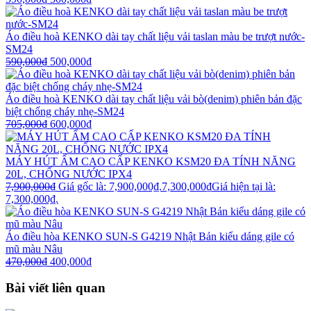
Áo điều hoà KENKO dài tay chất liệu vải taslan màu be trượt nước-
SM24
590,000
₫
500,000
₫
Áo điều hoà KENKO dài tay chất liệu vải bò(denim) phiên bản đặc
biệt chống cháy nhẹ-SM24
705,000
₫
600,000
₫
MÁY HÚT ẨM CAO CẤP KENKO KSM20 ĐA TÍNH NĂNG
20L, CHỐNG NƯỚC IPX4
7,900,000
₫
Giá gốc là: 7,900,000₫.
7,300,000
₫
Giá hiện tại là:
7,300,000₫.
Áo điều hòa KENKO SUN-S G4219 Nhật Bản kiểu dáng gile có
mũ màu Nâu
470,000
₫
400,000
₫
Bài viết liên quan