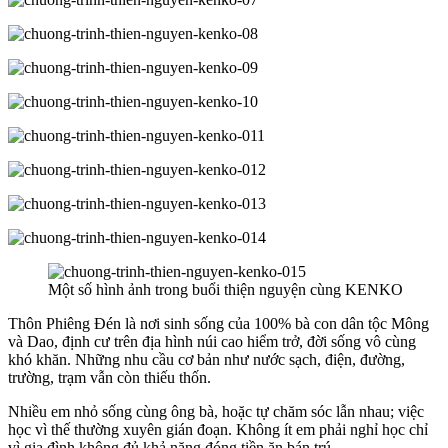
Một số hình ảnh trong buổi thiện nguyện cùng KENKO
Thôn Phiêng Đén là nơi sinh sống của 100% bà con dân tộc Mông
và Dao, định cư trên địa hình núi cao hiểm trở, đời sống vô cùng
khó khăn. Những nhu cầu cơ bản như nước sạch, điện, đường,
trường, trạm vẫn còn thiếu thốn.
Nhiều em nhỏ sống cùng ông bà, hoặc tự chăm sóc lẫn nhau; việc
học vì thế thường xuyên gián đoạn. Không ít em phải nghỉ học chỉ
vì gia đình không đủ khả năng đóng tiền ăn bán trú.