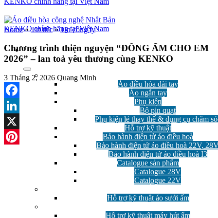
Home
»
Tin tức
»
Tin công ty
Chương trình thiện nguyện “ĐÔNG ẤM CHO EM
2026” – lan toả yêu thương cùng KENKO
Áo điều hòa
3 Tháng 2, 2026
Quang Minh
Áo điều hòa dài tay
Áo ngắn tay
Phụ kiện
Facebook
Bộ pin quạt
Phụ kiện lẻ thay thế & dụng cụ chăm só
LinkedIn
Hỗ trợ kỹ thuật
Bảo hành điện tử áo điều hoà
X
Bảo hành điện tử áo điều hoà 22V, 28
Pinterest
Bảo hành điện tử áo điều hoà I3
Catalogue sản phẩm
Catalogue 28V
Catalogue 22V
Áo Sưởi Ấm
Hỗ trợ kỹ thuật áo sưởi ấm
Máy hút ẩm
Hỗ trợ kỹ thuật máy hút ẩm