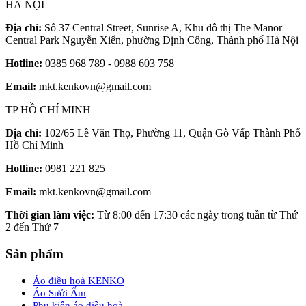
HÀ NỘI
Địa chỉ:
Số 37 Central Street, Sunrise A, Khu đô thị The Manor
Central Park Nguyễn Xiển, phường Định Công, Thành phố Hà Nội
Hotline:
0385 968 789 - 0988 603 758
Email:
mkt.kenkovn@gmail.com
TP HỒ CHÍ MINH
Địa chỉ:
102/65 Lê Văn Thọ, Phường 11, Quận Gò Vấp Thành Phố
Hồ Chí Minh
Hotline:
0981 221 825
Email:
mkt.kenkovn@gmail.com
Thời gian làm việc:
Từ 8:00 đến 17:30 các ngày trong tuần từ Thứ
2 đến Thứ 7
Sản phẩm
Áo điều hoà KENKO
Áo Sưởi Ấm
Phụ kiện áo điều hoà