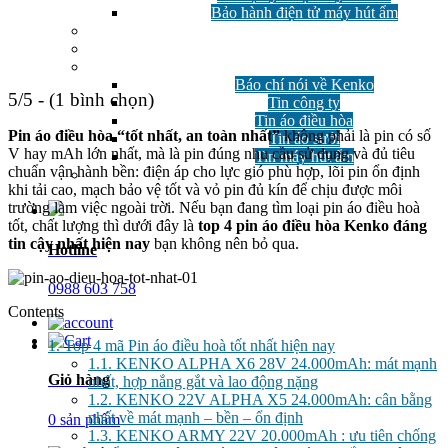
Bảo hành điện tử máy hút ẩm
GIẢM GIÁ
Công nghệ
Tin tức
Báo chí nói về Kenko
5/5 - (1 bình chọn)
Tin công ty
Tin áo điều hòa
Pin áo điều hòa “tốt nhất, an toàn nhất”
không phải là pin có số
Tin áo sưởi
V hay mAh lớn nhất, mà là pin đúng nhu cầu sử dụng và đủ tiêu
Tin máy hút ẩm
chuẩn vận hành bền: điện áp cho lực gió phù hợp, lõi pin ổn định
Câu hỏi thường gặp
khi tải cao, mạch bảo vệ tốt và vỏ pin đủ kín để chịu được môi
trường làm việc ngoài trời. Nếu bạn đang tìm loại pin áo điều hoà
tốt, chất lượng thì dưới đây là
top 4 pin áo điều hòa Kenko đáng
tin cậy nhất hiện nay
bạn không nên bỏ qua.
Hotline
0988 603 758
Contents
1.
Top 4 mã Pin áo điều hoà tốt nhất hiện nay
1.1.
KENKO ALPHA X6 28V 24.000mAh: mát mạnh
Giỏ hàng
nhất, hợp nắng gắt và lao động nặng
1.2.
KENKO 22V ALPHA X5 24.000mAh: cân bằng
nhất về mát mạnh – bền – ổn định
0 sản phẩm
1.3.
KENKO ARMY 22V 20.000mAh : ưu tiên chống