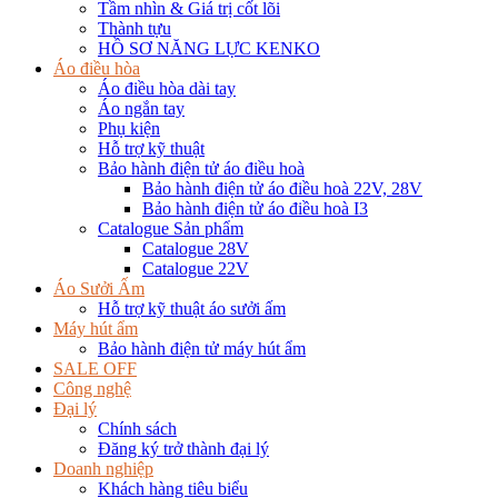
Tầm nhìn & Giá trị cốt lõi
Thành tựu
HỒ SƠ NĂNG LỰC KENKO
Áo điều hòa
Áo điều hòa dài tay
Áo ngắn tay
Phụ kiện
Hỗ trợ kỹ thuật
Bảo hành điện tử áo điều hoà
Bảo hành điện tử áo điều hoà 22V, 28V
Bảo hành điện tử áo điều hoà I3
Catalogue Sản phẩm
Catalogue 28V
Catalogue 22V
Áo Sưởi Ấm
Hỗ trợ kỹ thuật áo sưởi ấm
Máy hút ẩm
Bảo hành điện tử máy hút ẩm
SALE OFF
Công nghệ
Đại lý
Chính sách
Đăng ký trở thành đại lý
Doanh nghiệp
Khách hàng tiêu biểu