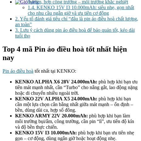
bụi/ẩm, hợp công trường – môi trường khắc nghiệt
1.4.
KENKO 15V I3 10.000mAh: siêu nhẹ, gọn nhất
cho nhu cầu ngắn giờ và ưu tiên cơ động
2.
Yếu tố đánh giá tiêu chí “đâu là pin áo điều hoà chất lượng,
an toàn”
3.
Lưu ý cách dùng pin áo điều hoà để bảo quản tốt, kéo dài
tuổi thọ
Top 4 mã Pin áo điều hoà tốt nhất hiện
nay
Pin áo điều hoà
tốt nhất tại KENKO:
KENKO ALPHA X6 28V 24.000mAh:
phù hợp khi bạn ưu
tiên mát mạnh nhất, cần “Turbo” cho nắng gắt, lao động nặng
hoặc di chuyển nhiều ngoài trời.
KENKO 22V ALPHA X5 24.000mAh:
phù hợp khi bạn
cần một lựa chọn cân bằng nhất giữa mát mạnh – ổn định –
bền, dùng dài ca, hợp số đông.
KENKO ARMY 22V 20.000mAh:
phù hợp khi bạn làm
môi trường bụi/ẩm, công trường, cần pin “lì”, ưu tiên độ kín
và độ bền thực chiến.
KENKO 15V I3 10.000mAh:
phù hợp khi bạn ưu tiên nhẹ
gọn – cơ động, dùng ngắn giờ hoặc hoạt động nhẹ.