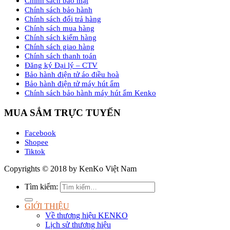
Chính sách bảo mật
Chính sách bảo hành
Chính sách đổi trả hàng
Chính sách mua hàng
Chính sách kiểm hàng
Chính sách giao hàng
Chính sách thanh toán
Đăng ký Đại lý – CTV
Bảo hành điện tử áo điều hoà
Bảo hành điện tử máy hút ẩm
Chính sách bảo hành máy hút ẩm Kenko
MUA SẮM TRỰC TUYẾN
Facebook
Shopee
Tiktok
Copyrights © 2018 by KenKo Việt Nam
Tìm kiếm:
GIỚI THIỆU
Về thương hiệu KENKO
Lịch sử thương hiệu