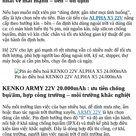
nhất về mát mạnh – bền – ổn định
Nếu bạn muốn một viên pin “dùng được gần như mọi tình huống”,
đây là lựa chọn nên ưu tiên. Bản cải tiến của
ALPHA X5 22V
nâng
cấp theo hướng kín – bền – ổn định khi dùng ngoài trời và dùng dài
ca: có màn hình hiển thị % pin, nút nguồn kín, nắp silicon chống
bụi/ẩm, thân vỏ kín chắc chắn và tối ưu không gian kỹ thuật để pin
vận hành ổn định hơn.
Hệ 22V cho lực gió mạnh rõ rệt nhưng vẫn có nhiều mức để tối ưu
thời lượng, phù hợp người lao động ngoài trời, kỹ sư, shipper, thợ
máy hoặc ai cần pin bền, chạy ổn định cả ngày.
Pin áo điều hoà KENKO 22V ALPHA X5 24.000mAh
KENKO ARMY 22V 20.000mAh : ưu tiên chống
bụi/ẩm, hợp công trường – môi trường khắc nghiệt
Nếu môi trường làm việc của bạn nhiều bụi, dễ dính mưa nhẹ, ẩm
hoặc thao tác ngoài trời thường xuyên,
ARMY 22V
là lựa chọn
đáng cân nhắc. Pin định hướng theo độ “lì” và độ an tâm vận hành,
nổi bật ở khả năng chống bụi/ẩm (IPX4) và thiết kế phù hợp điều
kiện làm việc khắc nghiệt. Đây là dòng hợp đội thi công, cơ khí,
công trường, người làm việc ngoài trời ở môi trường ẩm.