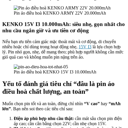
Pin áo điều hoà KENKO ARMY 22V 20.000mAh
KENKO 15V I3 10.000mAh: siêu nhẹ, gọn nhất cho
nhu cầu ngắn giờ và ưu tiên cơ động
Nếu bạn ưu tiên cảm giác mặc thoải mái và cơ động, di chuyển
nhiều hoặc chỉ dùng trong hoạt động nhẹ,
15V I3
là lựa chọn hợp
lý. Pin nhỏ gọn, nhẹ, dễ mang theo; phù hợp người không cần mức
gió quá cao và không muốn pin nặng trên áo.
Pin áo điều hoà KENKO 15V I3 10.000mAh
Yếu tố đánh giá tiêu chí “đâu là pin áo
điều hoà chất lượng, an toàn”
Muốn chọn pin tốt và an toàn, đừng chỉ nhìn
“V cao”
hay
“mAh
lớn”
. Bạn nên soi theo các tiêu chí sau:
Điện áp phù hợp nhu cầu thật:
cần mát sâu chọn pin điện
áp cao; cần cân bằng chọn 22V; cần nhẹ chọn 15V.