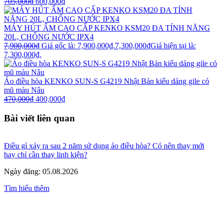
705,000
₫
600,000
₫
MÁY HÚT ẨM CAO CẤP KENKO KSM20 ĐA TÍNH NĂNG
20L, CHỐNG NƯỚC IPX4
7,900,000
₫
Giá gốc là: 7,900,000₫.
7,300,000
₫
Giá hiện tại là:
7,300,000₫.
Áo điều hòa KENKO SUN-S G4219 Nhật Bản kiểu dáng gile có
mũ màu Nâu
470,000
₫
400,000
₫
Bài viết liên quan
Điều gì xảy ra sau 2 năm sử dụng áo điều hòa? Có nên thay mới
hay chỉ cần thay linh kiện?
Ngày đăng: 05.08.2026
Tìm hiểu thêm