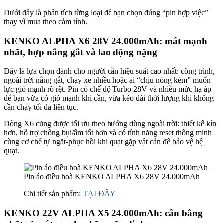
Dưới đây là phân tích từng loại để bạn chọn đúng “pin hợp việc”
thay vì mua theo cảm tính.
KENKO ALPHA X6 28V 24.000mAh: mát mạnh
nhất, hợp nắng gắt và lao động nặng
Đây là lựa chọn dành cho người cần hiệu suất cao nhất: công trình,
ngoài trời nắng gắt, chạy xe nhiều hoặc ai “chịu nóng kém” muốn
lực gió mạnh rõ rệt. Pin có chế độ Turbo 28V và nhiều mức hạ áp
để bạn vừa có gió mạnh khi cần, vừa kéo dài thời lượng khi không
cần chạy tối đa liên tục.
Dòng X6 cũng được tối ưu theo hướng dùng ngoài trời: thiết kế kín
hơn, hỗ trợ chống bụi/ẩm tốt hơn và có tính năng reset thông minh
cùng cơ chế tự ngắt-phục hồi khi quạt gặp vật cản để bảo vệ hệ
quạt.
Pin áo điều hoà KENKO ALPHA X6 28V 24.000mAh
Chi tiết sản phẩm:
TẠI ĐÂY
KENKO 22V ALPHA X5 24.000mAh: cân bằng