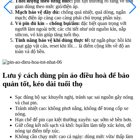
Thời lượng theo từng mức:
pin xịn thường rõ ràng về thời
gian dùng theo mức gió/điện áp.
Mạch bảo vệ đầy đủ:
chống quá nhiệt, quá dòng, ngắn
mạch; điện áp càng cao càng phải chú trọng phần này.
Vỏ pin đủ kín – chống bụi/ẩm:
đặc biệt quan trọng với
người làm ngoài trời; các chi tiết như nút nguồn kín, nắp
silicon, vỏ kín giúp tăng tuổi thọ.
Tính năng bảo vệ khi dùng thực tế:
tự ngắt-phục hồi khi
quạt gặp vật cản, reset khi lỗi… là điểm cộng lớn về độ an
toàn và độ bền.
Lưu ý cách dùng pin áo điều hoà để bảo
quản tốt, kéo dài tuổi thọ
Sạc đúng bộ sạc khuyến nghị, tránh sạc sai nguồn gây nóng
và chai pin.
Tránh nhiệt cao: không phơi nắng, không để trong cốp xe
nóng.
Hạn chế để pin cạn kiệt thường xuyên: sạc sớm sẽ bền hơn.
Giữ cổng kết nối sạch và khô: bụi/ẩm làm tiếp xúc kém, dễ
nóng tại điểm tiếp xúc.
Không cần chạy mức cao cả ngày: dùng mức vừa/ thấp làm