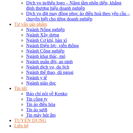
Dịch vụ in/thêu logo – Nâng tầm nhận diện, khẳng
định thương hiệu doanh nghiệp
Dịch vụ đặt may đồng phục áo điều hoà theo yêu cầu –
chuyên biệt cho từng doanh nghiệp
Tư vấn sản phẩm
Ngành Nông nghiệp
Ngành Xây dựng
Ngành Cơ khí, hàn xì
Ngành Điện lực, viễn thông
Ngành Công nghiệp
Ngành khai thác, mỏ
Ngành quân đội, an ninh
Ngành dịch vụ, du lịch
Ngành thể thao, dã ngoại
Ngành y tế
Ngành giáo dục
Tin tức
Báo chí nói về Kenko
Tin công ty
Tin áo điều hòa
Tin áo sưởi
Tin máy hút ẩm
TUYỂN DỤNG
Liên hệ