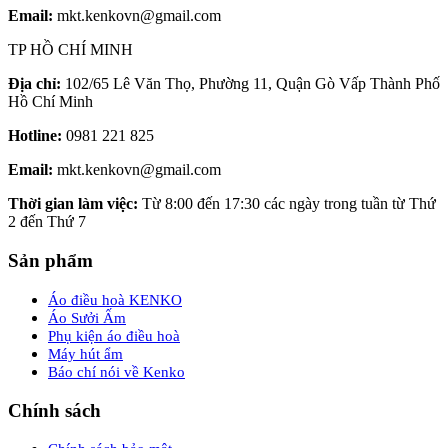
Email:
mkt.kenkovn@gmail.com
TP HỒ CHÍ MINH
Địa chỉ:
102/65 Lê Văn Thọ, Phường 11, Quận Gò Vấp Thành Phố
Hồ Chí Minh
Hotline:
0981 221 825
Email:
mkt.kenkovn@gmail.com
Thời gian làm việc:
Từ 8:00 đến 17:30 các ngày trong tuần từ Thứ
2 đến Thứ 7
Sản phẩm
Áo điều hoà KENKO
Áo Sưởi Ấm
Phụ kiện áo điều hoà
Máy hút ẩm
Báo chí nói về Kenko
Chính sách