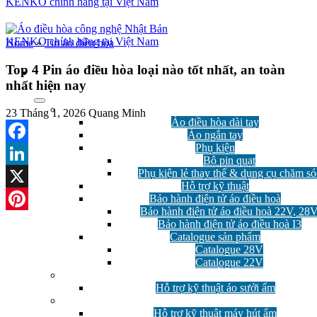
Home
»
Tin áo điều hòa
Top 4 Pin áo điều hòa loại nào tốt nhất, an toàn
nhất hiện nay
Áo điều hòa
23 Tháng 1, 2026
Quang Minh
Áo điều hòa dài tay
Áo ngắn tay
Phụ kiện
Facebook
Bộ pin quạt
Phụ kiện lẻ thay thế & dụng cụ chăm só
LinkedIn
Hỗ trợ kỹ thuật
Bảo hành điện tử áo điều hoà
X
Bảo hành điện tử áo điều hoà 22V, 28
Pinterest
Bảo hành điện tử áo điều hoà I3
Catalogue sản phẩm
Catalogue 28V
Catalogue 22V
Áo Sưởi Ấm
Hỗ trợ kỹ thuật áo sưởi ấm
Máy hút ẩm
Hỗ trợ kỹ thuật máy hút ẩm