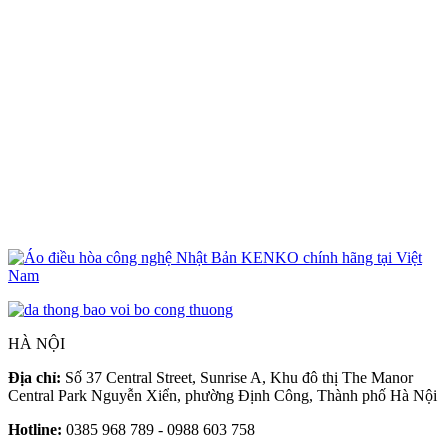
K
n
N
T
HÀ NỘI
Địa chỉ:
Số 37 Central Street, Sunrise A, Khu đô thị The Manor
Central Park Nguyễn Xiển, phường Định Công, Thành phố Hà Nội
Hotline:
0385 968 789 - 0988 603 758