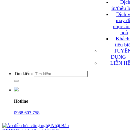
Dịch
in/thêu 
Dịch v
may đ
phục áo
hoà
Khách
tiêu bi
TUYỂ
DỤNG
LIÊN H
Tìm kiếm:
Hotline
0988 603 758