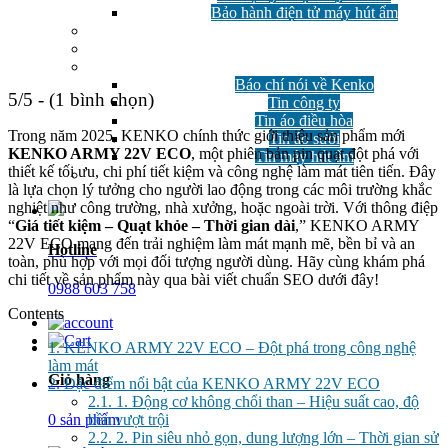
Bảo hành điện tử máy hút ẩm
GIẢM GIÁ
Công nghệ
Tin tức
Báo chí nói về Kenko
5/5 - (1 bình chọn)
Tin công ty
Tin áo điều hòa
Trong năm 2025, KENKO chính thức giới thiệu sản phẩm mới
Tin áo sưởi
KENKO ARMY 22V ECO
, một phiên bản pin quạt đột phá với
Tin máy hút ẩm
thiết kế tối ưu, chi phí tiết kiệm và công nghệ làm mát tiên tiến. Đây
Câu hỏi thường gặp
là lựa chọn lý tưởng cho người lao động trong các môi trường khắc
nghiệt như công trường, nhà xưởng, hoặc ngoài trời. Với thông điệp
“
Giá tiết kiệm – Quạt khỏe – Thời gian dài
,” KENKO ARMY
22V ECO mang đến trải nghiệm làm mát mạnh mẽ, bền bỉ và an
Hotline
toàn, phù hợp với mọi đối tượng người dùng. Hãy cùng khám phá
chi tiết về sản phẩm này qua bài viết chuẩn SEO dưới đây!
0988 603 758
Contents
1.
KENKO ARMY 22V ECO – Đột phá trong công nghệ
làm mát
Giỏ hàng
2.
Đặc điểm nổi bật của KENKO ARMY 22V ECO
2.1.
1. Động cơ không chổi than – Hiệu suất cao, độ
0 sản phẩm
bền vượt trội
2.2.
2. Pin siêu nhỏ gọn, dung lượng lớn – Thời gian sử