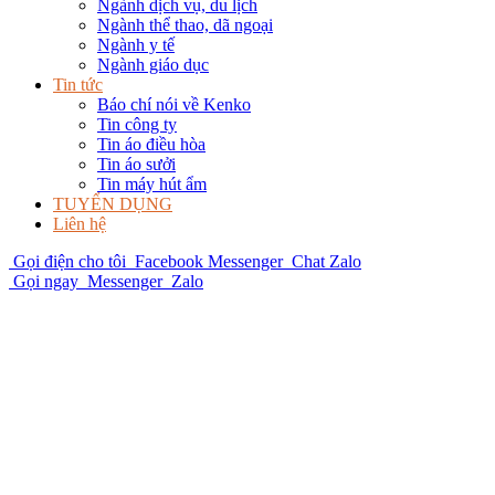
Ngành dịch vụ, du lịch
Ngành thể thao, dã ngoại
Ngành y tế
Ngành giáo dục
Tin tức
Báo chí nói về Kenko
Tin công ty
Tin áo điều hòa
Tin áo sưởi
Tin máy hút ẩm
TUYỂN DỤNG
Liên hệ
Gọi điện cho tôi
Facebook Messenger
Chat Zalo
Gọi ngay
Messenger
Zalo