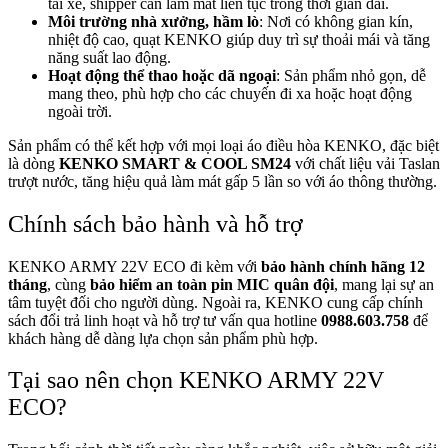
tài xế, shipper cần làm mát liên tục trong thời gian dài.
Môi trường nhà xưởng, hầm lò
: Nơi có không gian kín,
nhiệt độ cao, quạt KENKO giúp duy trì sự thoải mái và tăng
năng suất lao động.
Hoạt động thể thao hoặc dã ngoại
: Sản phẩm nhỏ gọn, dễ
mang theo, phù hợp cho các chuyến đi xa hoặc hoạt động
ngoài trời.
Sản phẩm có thể kết hợp với mọi loại áo điều hòa KENKO, đặc biệt
là dòng
KENKO SMART & COOL SM24
với chất liệu vải Taslan
trượt nước, tăng hiệu quả làm mát gấp 5 lần so với áo thông thường.
Chính sách bảo hành và hỗ trợ
KENKO ARMY 22V ECO đi kèm với
bảo hành chính hãng 12
tháng
, cùng
bảo hiểm an toàn pin MIC quân đội
, mang lại sự an
tâm tuyệt đối cho người dùng. Ngoài ra, KENKO cung cấp chính
sách đổi trả linh hoạt và hỗ trợ tư vấn qua hotline
0988.603.758
để
khách hàng dễ dàng lựa chọn sản phẩm phù hợp.
Tại sao nên chọn KENKO ARMY 22V
ECO?