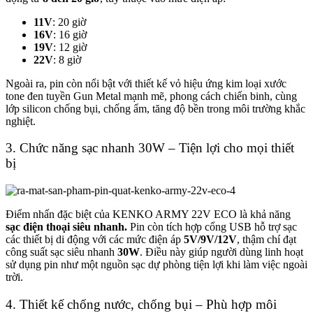
11V
: 20 giờ
16V
: 16 giờ
19V
: 12 giờ
22V
: 8 giờ
Ngoài ra,
pin còn nổi bật với thiết kế vỏ hiệu ứng kim loại xước
tone đen tuyền Gun Metal mạnh mẽ, phong cách chiến binh
, cùng
lớp silicon chống bụi, chống ẩm, tăng độ bền trong môi trường khắc
nghiệt.
3. Chức năng sạc nhanh 30W – Tiện lợi cho mọi thiết
bị
Điểm nhấn đặc biệt của KENKO ARMY 22V ECO là khả năng
sạc điện thoại siêu nhanh.
Pin còn tích hợp cổng USB hỗ trợ sạc
các thiết bị di động với các mức điện áp
5V/9V/12V
, thậm chí đạt
công suất sạc siêu nhanh
30W
. Điều này giúp người dùng linh hoạt
sử dụng pin như một nguồn sạc dự phòng tiện lợi khi làm việc ngoài
trời.
4. Thiết kế chống nước, chống bụi – Phù hợp môi