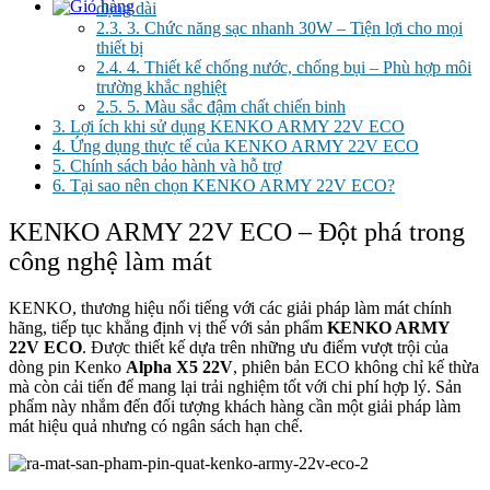
dụng dài
2.3.
3. Chức năng sạc nhanh 30W – Tiện lợi cho mọi
thiết bị
2.4.
4. Thiết kế chống nước, chống bụi – Phù hợp môi
trường khắc nghiệt
2.5.
5. Màu sắc đậm chất chiến binh
3.
Lợi ích khi sử dụng KENKO ARMY 22V ECO
4.
Ứng dụng thực tế của KENKO ARMY 22V ECO
5.
Chính sách bảo hành và hỗ trợ
6.
Tại sao nên chọn KENKO ARMY 22V ECO?
KENKO ARMY 22V ECO – Đột phá trong
công nghệ làm mát
KENKO, thương hiệu nổi tiếng với các giải pháp làm mát chính
hãng, tiếp tục khẳng định vị thế với sản phẩm
KENKO ARMY
22V ECO
. Được thiết kế dựa trên những ưu điểm vượt trội của
dòng pin Kenko
Alpha X5 22V
, phiên bản ECO không chỉ kế thừa
mà còn cải tiến để mang lại trải nghiệm tốt với chi phí hợp lý. Sản
phẩm này nhắm đến đối tượng khách hàng cần một giải pháp làm
mát hiệu quả nhưng có ngân sách hạn chế.