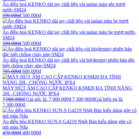
Áo điều hoà KENKO dài tay chất liệu vải taslan màu ghi trượt
nước-SM24
590,000
₫
500,000
₫
Áo điều hoà KENKO dài tay chất liệu vải taslan màu be trượt nước-
SM24
590,000
₫
500,000
₫
Áo điều hoà KENKO dài tay chất liệu vải bò(denim) phiên bản đặc
biệt chống cháy nhẹ-SM24
705,000
₫
600,000
₫
MÁY HÚT ẨM CAO CẤP KENKO KSM20 ĐA TÍNH NĂNG
20L, CHỐNG NƯỚC IPX4
7,900,000
₫
Giá gốc là: 7,900,000₫.
7,300,000
₫
Giá hiện tại là:
7,300,000₫.
Áo điều hòa KENKO SUN-S G4219 Nhật Bản kiểu dáng gile có
mũ màu Nâu
470,000
₫
400,000
₫