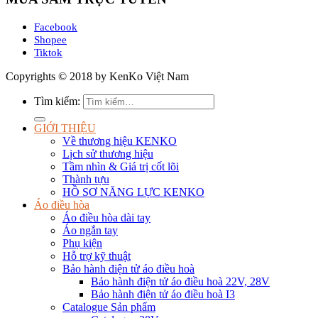
Facebook
Shopee
Tiktok
Copyrights © 2018 by KenKo Việt Nam
Tìm kiếm:
GIỚI THIỆU
Về thương hiệu KENKO
Lịch sử thương hiệu
Tầm nhìn & Giá trị cốt lõi
Thành tựu
HỒ SƠ NĂNG LỰC KENKO
Áo điều hòa
Áo điều hòa dài tay
Áo ngắn tay
Phụ kiện
Hỗ trợ kỹ thuật
Bảo hành điện tử áo điều hoà
Bảo hành điện tử áo điều hoà 22V, 28V
Bảo hành điện tử áo điều hoà I3
Catalogue Sản phẩm