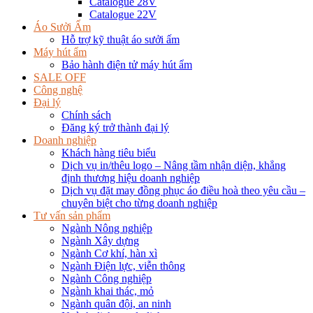
Catalogue 28V
Catalogue 22V
Áo Sưởi Ấm
Hỗ trợ kỹ thuật áo sưởi ấm
Máy hút ẩm
Bảo hành điện tử máy hút ẩm
SALE OFF
Công nghệ
Đại lý
Chính sách
Đăng ký trở thành đại lý
Doanh nghiệp
Khách hàng tiêu biểu
Dịch vụ in/thêu logo – Nâng tầm nhận diện, khẳng
định thương hiệu doanh nghiệp
Dịch vụ đặt may đồng phục áo điều hoà theo yêu cầu –
chuyên biệt cho từng doanh nghiệp
Tư vấn sản phẩm
Ngành Nông nghiệp
Ngành Xây dựng
Ngành Cơ khí, hàn xì
Ngành Điện lực, viễn thông
Ngành Công nghiệp
Ngành khai thác, mỏ
Ngành quân đội, an ninh