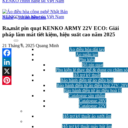
Home
»
Tin áo điều hòa
Ra mắt pin quạt KENKO ARMY 22V ECO: Giải
pháp làm mát tiết kiệm, hiệu suất cao năm 2025
Áo điều hòa
21 Tháng 6, 2025
Quang Minh
Áo điều hòa dài tay
Áo ngắn tay
Phụ kiện
Facebook
Bộ pin quạt
Phụ kiện lẻ thay thế & dụng cụ chăm só
LinkedIn
Hỗ trợ kỹ thuật
Bảo hành điện tử áo điều hoà
X
Bảo hành điện tử áo điều hoà 22V, 28
Pinterest
Bảo hành điện tử áo điều hoà I3
Catalogue sản phẩm
Catalogue 28V
Catalogue 22V
Áo Sưởi Ấm
Hỗ trợ kỹ thuật áo sưởi ấm
Máy hút ẩm
Hỗ trợ kỹ thuật máy hút ẩm