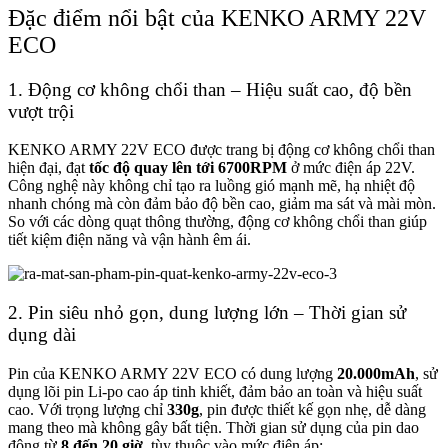
Đặc điểm nổi bật của KENKO ARMY 22V
ECO
1. Động cơ không chổi than – Hiệu suất cao, độ bền
vượt trội
KENKO ARMY 22V ECO được trang bị động cơ không chổi than
hiện đại, đạt
tốc độ quay lên tới 6700RPM
ở mức điện áp 22V.
Công nghệ này không chỉ tạo ra luồng gió mạnh mẽ, hạ nhiệt độ
nhanh chóng mà còn đảm bảo độ bền cao, giảm ma sát và mài mòn.
So với các dòng quạt thông thường, động cơ không chổi than giúp
tiết kiệm điện năng và vận hành êm ái.
2. Pin siêu nhỏ gọn, dung lượng lớn – Thời gian sử
dụng dài
Pin của KENKO ARMY 22V ECO có dung lượng
20.000mAh
, sử
dụng lõi pin Li-po cao áp tinh khiết, đảm bảo an toàn và hiệu suất
cao. Với trọng lượng chỉ
330g
, pin được thiết kế gọn nhẹ, dễ dàng
mang theo mà không gây bất tiện. Thời gian sử dụng của pin dao
động từ
8 đến 20 giờ
, tùy thuộc vào mức điện áp: