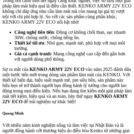
Trong bối cảnh thời tiết ngày càng khắc nghiệt, việc sở hữu một giải
pháp làm mát hiệu quả là điều cần thiết. KENKO ARMY 22V ECO
không chỉ đáp ứng nhu cầu làm mát mà còn mang lại giá trị vượt
trội với chi phí hợp lý. So với các sản phẩm cùng phân khúc,
KENKO ARMY 22V ECO nổi bật nhờ:
Công nghệ tiên tiến
: Động cơ không chổi than, sạc nhanh
30W, chống nước, chống tiếng ồn.
Thiết kế tối ưu
: Nhỏ gọn, mạnh mẽ, phù hợp với mọi môi
trường.
Giá cả cạnh tranh
: Mang công nghệ cao cấp đến gần hơn
với người dùng phổ thông.
Sự ra mắt của
KENKO ARMY 22V ECO
vào năm 2025 đánh dấu
một bước tiến mới trong dòng sản phẩm làm mát của KENKO. Với
thiết kế hiện đại, hiệu suất mạnh mẽ, pin siêu bền, sản phẩm này
hứa hẹn sẽ trở thành người bạn đồng hành lý tưởng cho người lao
động trong mọi điều kiện. Nếu bạn đang tìm kiếm một giải pháp làm
mát tiết kiệm, hiệu quả và an toàn, hãy thử ngay
KENKO ARMY
22V ECO
để trải nghiệm sự khác biệt!
Quang Minh
Với nhiều năm kinh nghiệm sống và làm việc tại Nhật Bản và là
người đồng hành với thương hiệu áo điều hòa Kenko từ những giai