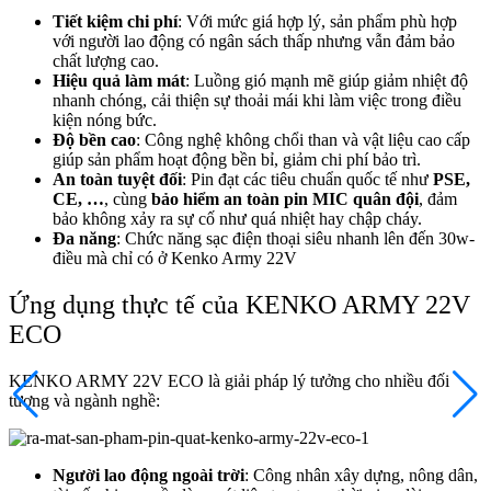
Tiết kiệm chi phí
: Với mức giá hợp lý, sản phẩm phù hợp
với người lao động có ngân sách thấp nhưng vẫn đảm bảo
chất lượng cao.
Hiệu quả làm mát
: Luồng gió mạnh mẽ giúp giảm nhiệt độ
nhanh chóng, cải thiện sự thoải mái khi làm việc trong điều
kiện nóng bức.
Độ bền cao
: Công nghệ không chổi than và vật liệu cao cấp
giúp sản phẩm hoạt động bền bỉ, giảm chi phí bảo trì.
An toàn tuyệt đối
: Pin đạt các tiêu chuẩn quốc tế như
PSE,
CE, …
, cùng
bảo hiểm an toàn pin MIC quân đội
, đảm
bảo không xảy ra sự cố như quá nhiệt hay chập cháy.
Đa năng
:
Chức năng sạc điện thoại siêu nhanh lên đến 30w-
điều mà chỉ có ở Kenko Army 22V
Ứng dụng thực tế của KENKO ARMY 22V
ECO
KENKO ARMY 22V ECO là giải pháp lý tưởng cho nhiều đối
tượng và ngành nghề:
Người lao động ngoài trời
: Công nhân xây dựng, nông dân,