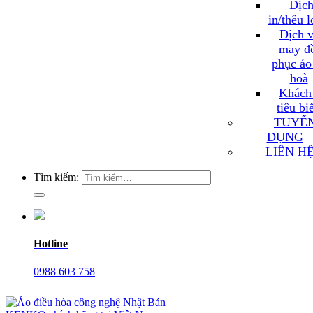
Dịch
in/thêu 
Dịch v
may đ
phục áo
hoà
Khách
tiêu bi
TUYỂ
DỤNG
LIÊN H
Tìm kiếm:
Hotline
0988 603 758