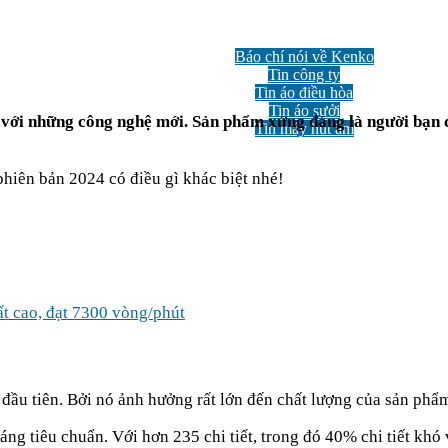
GIẢM GIÁ
Công nghệ
Tin tức
Báo chí nói về Kenko
Tin công ty
Tin áo điều hòa
Tin áo sưởi
à với những công nghệ mới. Sản phẩm xứng đáng là người bạn
Tin máy hút ẩm
Câu hỏi thường gặp
iên bản 2024 có điều gì khác biệt nhé!
t cao, đạt 7300 vòng/phút
 đầu tiên. Bởi nó ảnh hưởng rất lớn đến chất lượng của sản phẩ
áng tiêu chuẩn. Với hơn 235 chi tiết, trong đó 40% chi tiết k