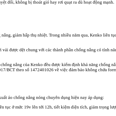
uyệt đối, không bị thoát gió hay rơi quạt ra dù hoạt động mạnh.
 nắng, giảm hấp thụ nhiệt. Trong nhiều năm qua, Kenko liên t
sợi vải được dệt chung với các thành phần chống nắng có tính n
phẩm chống nắng của Kenko đều được kiểm định khả năng chống 
7/BCT theo số 1472401026 về việc đảm bảo không chứa forma
 xuất áo chống nắng nóng chuyên dụng hiện nay áp dụng:
 tục ở mức 19v lên tới 12h, tiết kiệm diện tích, giảm trọng l