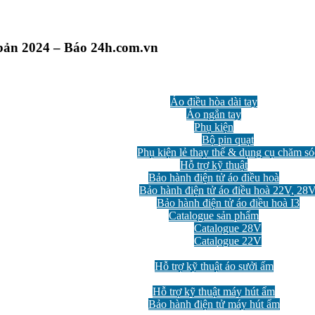
bản 2024 – Báo 24h.com.vn
Áo điều hòa
Áo điều hòa dài tay
Áo ngắn tay
Phụ kiện
Bộ pin quạt
Phụ kiện lẻ thay thế & dụng cụ chăm só
Hỗ trợ kỹ thuật
Bảo hành điện tử áo điều hoà
Bảo hành điện tử áo điều hoà 22V, 28
Bảo hành điện tử áo điều hoà I3
Catalogue sản phẩm
Catalogue 28V
Catalogue 22V
Áo Sưởi Ấm
Hỗ trợ kỹ thuật áo sưởi ấm
Máy hút ẩm
Hỗ trợ kỹ thuật máy hút ẩm
Bảo hành điện tử máy hút ẩm