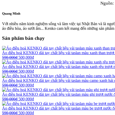
Nguồn:
Quang Minh
Với nhiều năm kinh nghiệm sống và làm việc tại Nhật Bản và là ngườ
áo điều hòa, áo sưởi ấm... Kenko cam kết mang đến những sản phẩm 
Sản phẩm bán chạy
Áo điều hoà KENKO dài tay chất liệu vải taslan màu xanh than trư
590,000
₫
500,000
₫
Áo điều hoà KENKO dài tay chất liệu vải taslan màu xanh rêu trượ
590,000
₫
500,000
₫
Áo điều hoà KENKO dài tay chất liệu vải taslan màu camo xanh hải
590,000
₫
500,000
₫
Áo điều hoà KENKO dài tay chất liệu vải taslan màu ghi trượt nướ
590,000
₫
500,000
₫
Áo điều hoà KENKO dài tay chất liệu vải taslan màu be trượt nước
590,000
₫
500,000
₫