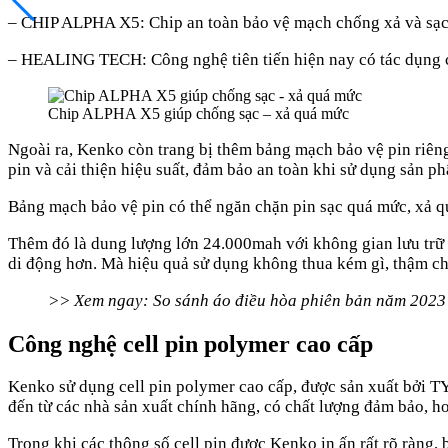
– CHIP ALPHA X5: Chip an toàn bảo vệ mạch chống xả và sạ
– HEALING TECH: Công nghệ tiên tiến hiện nay có tác dụng ch
Chip ALPHA X5 giúp chống sạc – xả quá mức
Ngoài ra, Kenko còn trang bị thêm bảng mạch bảo vệ pin riêng
pin và cải thiện hiệu suất, đảm bảo an toàn khi sử dụng sản p
Bảng mạch bảo vệ pin có thể ngăn chặn pin sạc quá mức, xả q
Thêm đó là dung lượng lớn 24.000mah với không gian lưu trữ 
di động hơn. Mà hiệu quả sử dụng không thua kém gì, thậm ch
>> Xem ngay: So sánh áo điều hòa phiên bản năm 2023
Công nghệ cell pin polymer cao cấp
Kenko sử dụng cell pin polymer cao cấp, được sản xuất bởi TY
đến từ các nhà sản xuất chính hãng, có chất lượng đảm bảo, ho
Trong khi các thông số cell pin được Kenko in ấn rất rõ ràng