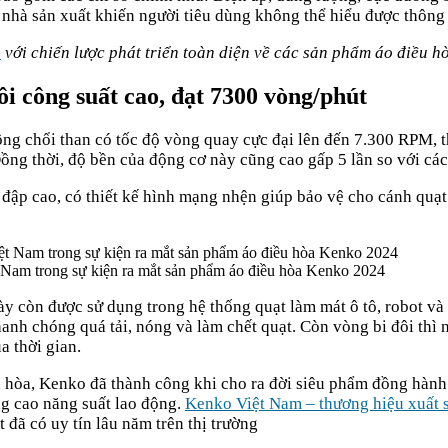
n nhà sản xuất khiến người tiêu dùng không thể hiểu được thông s
n
với chiến lược phát triển toàn diện về các sản phẩm áo điều h
ôi công suất cao, đạt 7300 vòng/phút
 chổi than có tốc độ vòng quay cực đại lên đến 7.300 RPM, thi
Đồng thời, độ bền của động cơ này cũng cao gấp 5 lần so với cá
đập cao, có thiết kế hình mạng nhện giúp bảo vệ cho cánh quạt 
am trong sự kiện ra mắt sản phẩm áo điều hòa Kenko 2024
ày còn được sử dụng trong hệ thống quạt làm mát ô tô, robot và 
nh chóng quá tải, nóng và làm chết quạt. Còn vòng bi đôi thì ngư
a thời gian.
 hòa, Kenko đã thành công khi cho ra đời siêu phẩm đồng hành 
ng cao năng suất lao động.
Kenko Việt Nam – thương hiệu xuất 
 đã có uy tín lâu năm trên thị trường