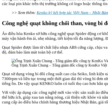
các loại pin khác trên thị trường không có logo hoặc thông ti
>> Xem thêm:
Kenko ký kết hợp tác Việt Nam – Nhật Bả
Công nghệ quạt không chổi than, vòng bi đ
Áo điều hòa Kenko sở hữu công nghệ quạt Spider động cơ không
máy vận hành êm ái, nhẹ nhàng, tiết kiệm tối đa năng lượng. 
Quạt Spider được làm từ chất liệu nhựa ABS cứng cáp, chịu va 
độ, đảm bảo làm mát toàn bộ cơ thể.
Ông Trịnh Xuân Chung – Tổng giám đốc công ty KenKo Việt N
Quạt sử dụng vòng bi đôi công suất cao của Seiko, linh kiện n
7300rpm và liên tục trong một thời gian dài thì vòng bi đơn nha
tiếng ồn. Do vậy quạt KENKO luôn có tuổi thọ cao hơn hẳn qu
Với việc áp dụng các công nghệ mới vào việc sản xuất áo điều
thể hữu ích, giúp xua tan nắng nóng, cải thiện sức khỏe và nâ
cung cấp áo điều hòa chính hãng thương hiệu Nhật Bản, giá tốt