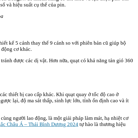
ố và hiệu suất cụ thể của pin.
òa
ết kế 5 cánh thay thế 9 cánh so với phiên bản cũ giúp bộ
c động cơ khác.
tránh được các dị vật. Hơn nữa, quạt có khả năng tản gió 360
các thiết bị cao cấp khác. Khi quạt quay ở tốc độ cao ở
ợc lại, độ ma sát thấp, sinh lực lớn, tính ổn định cao và ít
cùng người lao động, là một giải pháp làm mát, hạ nhiệt cơ
sắc Châu Á – Thái Bình Dương 2024
tự hào là thương hiệu