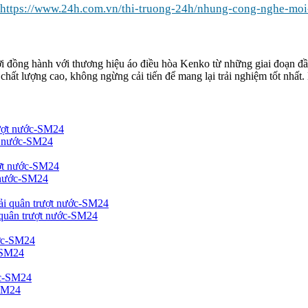
https://www.24h.com.vn/thi-truong-24h/nhung-cong-nghe-mo
i đồng hành với thương hiệu áo điều hòa Kenko từ những giai đoạn đầu
chất lượng cao, không ngừng cải tiến để mang lại trải nghiệm tốt nh
ợt nước-SM24
t nước-SM24
 quân trượt nước-SM24
c-SM24
-SM24