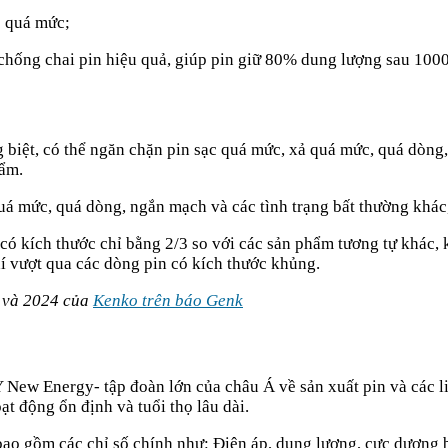
c quá mức;
ống chai pin hiệu quả, giúp pin giữ 80% dung lượng sau 1000 
 biệt, có thể ngăn chặn pin sạc quá mức, xả quá mức, quá dòng,
hẩm.
uá mức, quá dòng, ngắn mạch và các tình trạng bất thường khác
có kích thước chỉ bằng 2/3 so với các sản phẩm tương tự khác, 
í vượt qua các dòng pin có kích thước khủng.
 và 2024 của
Kenko trên báo Genk
 New Energy- tập đoàn lớn của châu Á về sản xuất pin và các li
ạt động ổn định và tuổi thọ lâu dài.
, bao gồm các chỉ số chính như: Điện áp, dung lượng, cực dương 