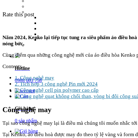
Rate this post
Năm 2024, Kenko lại tiếp tục tung ra siêu phẩm áo điều ho
nóng bức.
Cùng điểm qua những công nghệ mới của áo điều hòa Kenko ph
Contents
Hotline
1.
Công nghệ may
0988 603 758
2.
Tích hợp 3 công nghệ Pin mới 2024
3.
Công nghệ cell pin polymer cao cấp
4.
Công nghệ quạt không chổi than, vòng bi đôi công suấ
Công nghệ may
Giỏ hàng
0 sản phẩm
Tại sao công nghệ may lại là điều mà chúng tôi muốn nhắc tới
Tại Kenko, áo điều hoà được may đo theo tỷ lệ vàng và form d