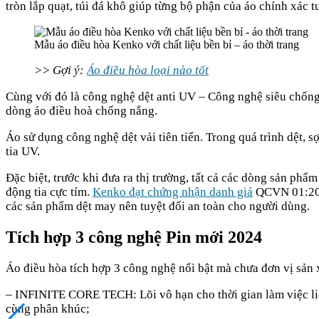
tròn lắp quạt, túi đá khô giúp từng bộ phận của áo chính xác t
Mẫu áo điều hòa Kenko với chất liệu bền bỉ – áo thời trang
>> Gợi ý:
Áo điều hòa loại nào tốt
Cùng với đó là công nghệ dệt anti UV – Công nghệ siêu chống
dòng áo điều hoà chống nắng.
Áo sử dụng công nghệ dệt vải tiên tiến. Trong quá trình dệt, 
tia UV.
Đặc biệt, trước khi đưa ra thị trường, tất cả các dòng sản 
động tia cực tím.
Kenko đạt chứng nhận danh giá
QCVN 01:201
các sản phẩm dệt may nên tuyệt đối an toàn cho người dùng.
Tích hợp 3 công nghệ Pin mới 2024
Áo điều hòa tích hợp 3 công nghệ nổi bật mà chưa đơn vị sản
– INFINITE CORE TECH: Lõi vô hạn cho thời gian làm việc liên
cùng phân khúc;