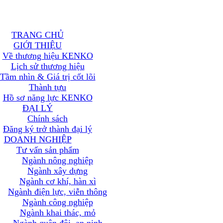
TRANG CHỦ
GIỚI THIỆU
Về thương hiệu KENKO
Lịch sử thương hiệu
Tầm nhìn & Giá trị cốt lõi
Thành tựu
Hồ sơ năng lực KENKO
ĐẠI LÝ
Chính sách
Đăng ký trở thành đại lý
DOANH NGHIỆP
Tư vấn sản phẩm
Ngành nông nghiệp
Ngành xây dựng
Ngành cơ khí, hàn xì
Ngành điện lực, viễn thông
Ngành công nghiệp
Ngành khai thác, mỏ